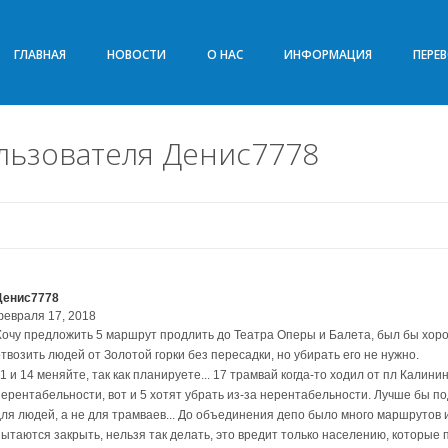
ГЛАВНАЯ
НОВОСТИ
О НАС
ИНФОРМАЦИЯ
ПЕРЕ
льзователя Денис7778
Денис7778
февраля 17, 2018
Хочу предложить 5 маршрут продлить до Театра Оперы и Балета, был бы хоро
твозить людей от Золотой горки без пересадки, но убирать его не нужно.
1 и 14 меняйте, так как планируете... 17 трамвай когда-то ходил от пл Калини
нерентабельности, вот и 5 хотят убрать из-за нерентабельности. Лучше бы п
для людей, а не для трамваев... До объединения депо было много маршрутов 
пытаются закрыть, нельзя так делать, это вредит только населению, которые