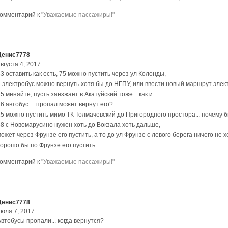
комментарий к
"Уважаемые пассажиры!"
Денис7778
вгуста 4, 2017
3 оставить как есть, 75 можно пустить через ул Колонды,
1 электробус можно вернуть хотя бы до НГПУ, или ввести новый маршрут элект
5 меняйте, пусть заезжает в Акатуйский тоже... как и
6 автобус ... пропал может вернут его?
25 можно пустить мимо ТК Толмачевский до Пригородного простора... почему 
38 с Новомарусино нужен хоть до Вокзала хоть дальше,
ожет через Фрунзе его пустить, а то до ул Фрунзе с левого берега ничего не 
орошо бы по Фрунзе его пустить...
комментарий к
"Уважаемые пассажиры!"
Денис7778
июля 7, 2017
втобусы пропали... когда вернутся?