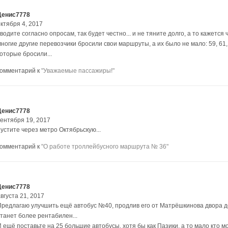
Денис7778
ктября 4, 2017
водите согласно опросам, так будет честно... и не тяните долго, а то кажется
ногие другие перевозчики бросили свои маршруты, а их было не мало: 59, 61, 37,
оторые бросили...
комментарий к
"Уважаемые пассажиры!"
Денис7778
сентября 19, 2017
устите через метро Октябрьскую...
комментарий к
"О работе троллейбусного маршрута № 36"
Денис7778
вгуста 21, 2017
Предлагаю улучшить ещё автобус №40, продлив его от Матрёшкинова двора до 
станет более рентабилен...
 ещё поставьте на 25 большие автобусы, хотя бы как Пазики, а то мало кто мо