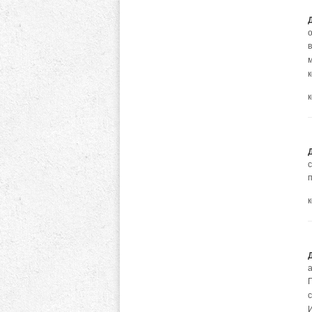
о
в
м
к
п
а
И