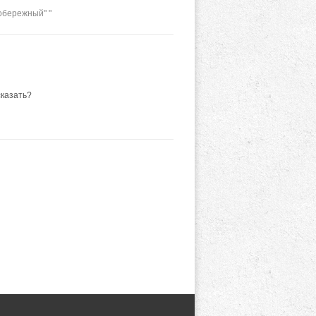
обережный" "
сказать?