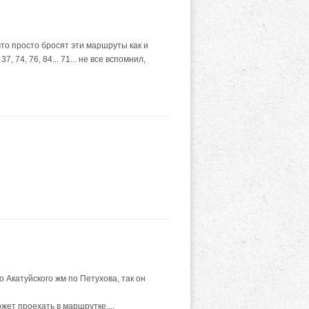
 что просто бросят эти маршруты как и
 74, 76, 84... 71... не все вспомнил,
Акатуйского жм по Петухова, так он
жет проехать в маршрутке....