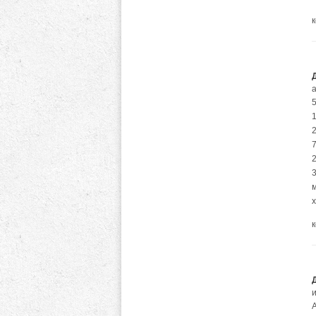
а
5
2
7
м
х
А