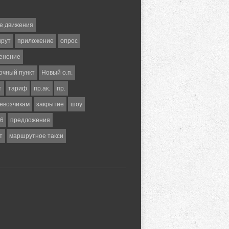
е движения
шрут
приложение
опрос
енение
очный пункт
Новый о.п.
т
тариф
пр.ак.
пр.
евозчикам
закрытие
шоу
6
предложения
т
маршрутное такси