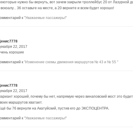
некоторые нужно бы вернуть, вот зачем закрыли троллейбус 20 от Лазурной 
 вокзалу... 36 оставьте на месте, а 20 верните и всем будет хорошо!
комментарий к
"Уважаемые пассажиры!"
Денис7778
декабря 22, 2017
очень хорошие
комментарий к
"Изменение схемы движения маршрутов № 43 и № 55 "
Денис7778
декабря 22, 2017
Вариант хороший, почему бы нет, напрямую через винаповский мост это буде
своих маршрутов хватает.
Ещё бы 76 вернули на Акатуйский, пустив его до ЭКСПОЦЕНТРА.
комментарий к
"Уважаемые пассажиры!"