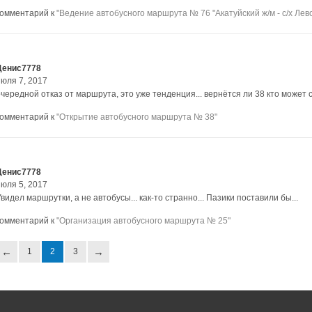
комментарий к
"Ведение автобусного маршрута № 76 "Акатуйский ж/м - с/х Лев
Денис7778
июля 7, 2017
очередной отказ от маршрута, это уже тенденция... вернётся ли 38 кто может 
комментарий к
"Открытие автобусного маршрута № 38"
Денис7778
июля 5, 2017
видел маршрутки, а не автобусы... как-то странно... Пазики поставили бы...
комментарий к
"Организация автобусного маршрута № 25"
1
2
3