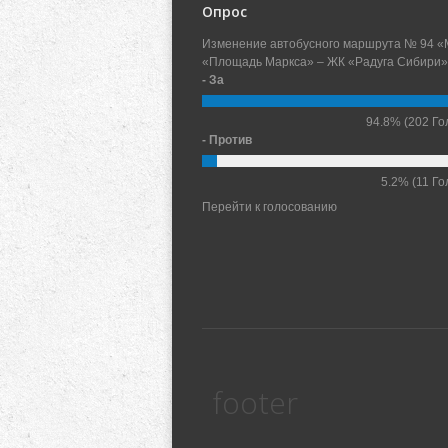
Опрос
Изменение автобусного маршрута № 94 «
«Площадь Маркса» – ЖК «Радуга Сибири»
- За
94.8%
(202 Го
- Против
5.2%
(11 Го
Перейти к голосованию
footer