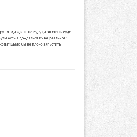
рут люди ждать не будут,и он опять будет
уты есть а дождаться их не реально! С
 ходит!Было бы не плохо запустить