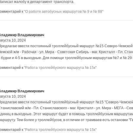
Написал жалобу в департамент транспорта.
комментарий к
"О работе автобусных маршрутов № 9 и № 88"
Владимир Владимирович
вгуста 10, 2024
Предлагаю ввести постоянный троллейбусный маршрут №15 Северо-Чемской ж/
емской ж/м - Рабочая - ул. Мира - Советская Сибирь - маг. Кристалл - Пл. Ста
в будни и 4-5 в выходные. Для помощи троллейбусным маршрутам №7 и № 29
комментарий к
"Работа троллейбусного маршрута № 15к"
Владимир Владимирович
вгуста 10, 2024
Предлагаю ввести постоянный троллейбусный маршрут №15 "Северо-Чемской ж
таниславский ж/м - Пл. Станиславского - маг. Кристалл - ул. Мира - МЕГА - Се
единиц в выходные. Этот маршрут будет в помощь троллейбусным маршрута
маршруту. Тем более у троллейбусов, в отличии от трамваев есть остановки "Г
комментарий к
"Работа троллейбусного маршрута № 15к"