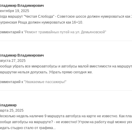
Владимир Владимирович
сентября 19, 2025
Тогда маршрут "Чистая Слобода" - Советское шоссе должен нумероваться как 
Бугринская Роща должен нумероваться как 16+10.
комментарий к
"Ремонт трамвайных путей на ул. Демьяновской"
Владимир Владимирович
вгуста 27, 2025
Вообще убрать все микроавтобусы и автобусы малой вместимости на маршрутах
маршрутки нельзя допускать. Убрать прямо сегодня же.
комментарий к
"Уважаемые пассажиры!"
Владимир
марта 25, 2025
Несколько недель наличие 9 маршрута автобуса на карте не известно. Как пл
вообще автобусы на маршруте? - не известно! Утром на работу ещё можно уехат
идать стыдно стало от графика...