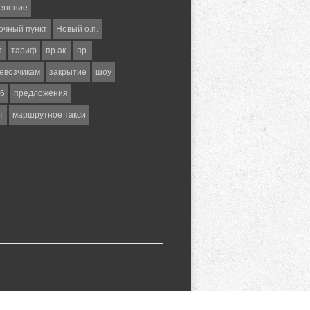
енение
очный пункт
Новый о.п.
т
тариф
пр.ак.
пр.
евозчикам
закрытие
шоу
6
предложения
т
маршрутное такси