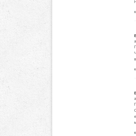
а
Ч
а
С