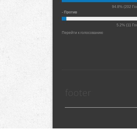
94.8%
(202 Го
- Против
5.2%
(11 Го
Перейти к голосованию
footer