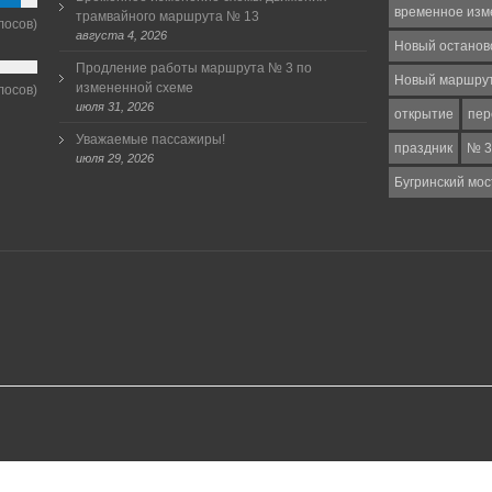
временное изм
трамвайного маршрута № 13
лосов)
августа 4, 2026
Новый останов
Продление работы маршрута № 3 по
Новый маршру
измененной схеме
лосов)
июля 31, 2026
открытие
пер
Уважаемые пассажиры!
праздник
№ 3
июля 29, 2026
Бугринский мос