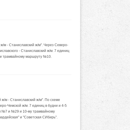
м - Станиславский ж/м". Через Северо-
ниславского - Станиславский ж/м. 7 единиц
 и трамвайному маршруту №10.
/м - Станиславский ж/м". По схеме
веро-Чемской ж/м. 7 единиц в будни и 4-5
м №7 и №29 и 10-му трамвайному
вардейская" и "Советская СИбирь".