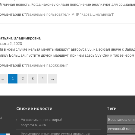
Отличная новость. Когда наконеу онлайн пополнение реализуют для социальн
комментарий к
"Уважаемые пользователи МПК "Карта школьника"!"
Татьяна Владимировна
марта 2, 2023
Ни в коем случае нельзя менять маршрут автобуса 55, на вокзал иначе с Запа
улицу Большая, пустите другой маршрут, при чём здесь 55? Они и так вечером
комментарий к
"Уважаемые пассажиры!"
1
2
3
4
Свежие новости
Теги
М.
Восстановлени
Уважаемые пассажиры!
августа 6, 2026
сезонный мар
Временное изменение схемы движения