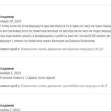
Владимир
января 28, 2024
И толку если на этом маршруте два автобуса,а то и один,по часу ни один марш
не востребован,хотя по Никитина вообще из автобусов ни чего не ходит,маршр
утра ещё можно уехать а возвращаясь с работы уже нет после19.00 ничего не
маршрут с левого по Никитина через Военную на Бориса Богаткова
комментарий к
"Изменение схемы движения автобусного маршрута № 31"
Владимир
декабря 1, 2023
тличная новость :-) Давно этого ждали
комментарий к
"Изменение схемы движения троллейбусного маршрута № 8"
Владимир
ноября 2, 2023