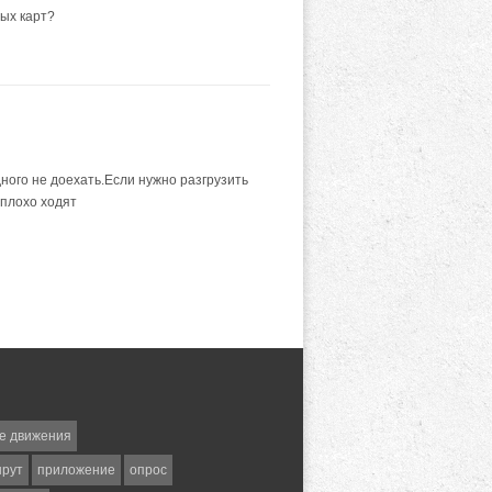
ых карт?
дного не доехать.Если нужно разгрузить
 плохо ходят
е движения
шрут
приложение
опрос