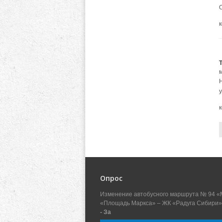
Опрос
Изменение автобусного маршрута № 94 «
«Площадь Маркса» – ЖК «Радуга Сибири»
- За