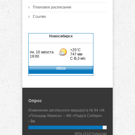
Плановое расписание
Ссылки
Новосибирск
Опрос
Изменение автобусного маршрута № 94 «М.
«Площадь Маркса» – ЖК «Радуга Сибири»
- За
95%
(210 Голосов)