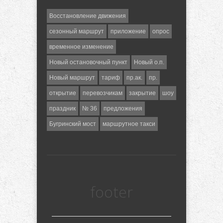
Восстановление движения
сезонный маршрут
приложение
опрос
временное изменение
Новый остановочный пункт
Новый о.п.
Новый маршрут
тариф
пр.ак.
пр.
открытие
перевозчикам
закрытие
шоу
праздник
№ 36
предложения
Бугринский мост
маршрутное такси
footer