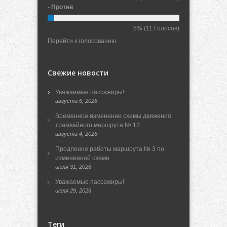
- Против
5%
(11 Голосов)
Перейти к голосованию
Свежие новости
Уважаемые пассажиры!
августа 6, 2026
Временное изменение схемы движения
трамвайного маршрута № 13
августа 4, 2026
Продление работы маршрута № 3 по
измененной схеме
июля 31, 2026
Уважаемые пассажиры!
июля 29, 2026
Теги