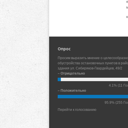
Опрос
Просим выразить мнение о целесообразн
обустройства остановочных пунктов в рай
здания ул. Сибиряков-Гвардейцев, 49/2
– Отрицательно
4.1%
(11 Го
– Положительно
95.9%
(255 Го
Перейти к голосованию