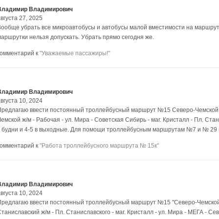
Владимир Владимирович
вгуста 27, 2025
Вообще убрать все микроавтобусы и автобусы малой вместимости на маршрутах
маршрутки нельзя допускать. Убрать прямо сегодня же.
комментарий к
"Уважаемые пассажиры!"
Владимир Владимирович
вгуста 10, 2024
Предлагаю ввести постоянный троллейбусный маршрут №15 Северо-Чемской ж/
емской ж/м - Рабочая - ул. Мира - Советская Сибирь - маг. Кристалл - Пл. Ста
в будни и 4-5 в выходные. Для помощи троллейбусным маршрутам №7 и № 29
комментарий к
"Работа троллейбусного маршрута № 15к"
Владимир Владимирович
вгуста 10, 2024
Предлагаю ввести постоянный троллейбусный маршрут №15 "Северо-Чемской ж
таниславский ж/м - Пл. Станиславского - маг. Кристалл - ул. Мира - МЕГА - Се