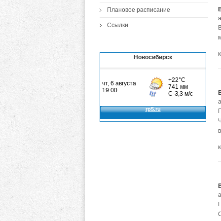
Плановое расписание
а
Ссылки
Новосибирск
а
Ч
а
С