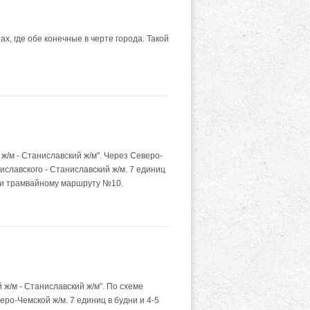
, где обе конечные в черте города. Такой
м - Станиславский ж/м". Через Северо-
ниславского - Станиславский ж/м. 7 единиц
 и трамвайному маршруту №10.
/м - Станиславский ж/м". По схеме
веро-Чемской ж/м. 7 единиц в будни и 4-5