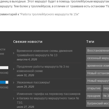
единиц в выходные. Этот маршрут будет в помощь троллейбусным маршрута
маршруту. Тем более у троллейбусов, в отличии от трамваев есть остановки "Г
комментарий к
"Работа троллейбусного маршрута № 15к"
Свежие новости
Теги
ости
Восстановлени
Временное изменение схемы движения
оне
трамвайного маршрута № 13
сезонный мар
августа 4, 2026
временное изм
Продление работы маршрута № 3 по
измененной схеме
лосов)
Новый останов
июля 31, 2026
Новый маршру
Уважаемые пассажиры!
июля 29, 2026
лосов)
открытие
пер
Изменение тарифа на перевозку пассажиров
праздник
№ 3
и багажа по маршруту маршрутного такси №
73/1
Бугринский мос
июля 27, 2026