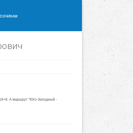
ВОЗЧИКАМ
рович
18+8. А маршрут "Юго-Западный -