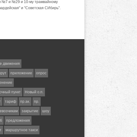
м №7 и №29 и 10-му трамвайному
вардейская" и "Советская СИбирь".
е движения
шрут
приложение
опрос
енение
очный пункт
Новый о.п.
т
тариф
пр.ак.
пр.
евозчикам
закрытие
шоу
6
предложения
т
маршрутное такси