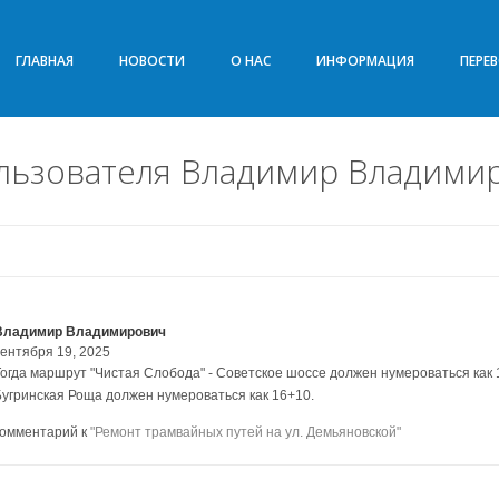
ГЛАВНАЯ
НОВОСТИ
О НАС
ИНФОРМАЦИЯ
ПЕРЕ
льзователя Владимир Владими
Владимир Владимирович
сентября 19, 2025
Тогда маршрут "Чистая Слобода" - Советское шоссе должен нумероваться как 
Бугринская Роща должен нумероваться как 16+10.
комментарий к
"Ремонт трамвайных путей на ул. Демьяновской"