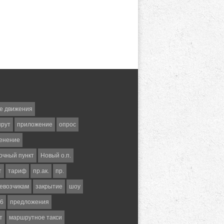
е движения
шрут
приложение
опрос
енение
очный пункт
Новый о.п.
т
тариф
пр.ак.
пр.
евозчикам
закрытие
шоу
6
предложения
т
маршрутное такси