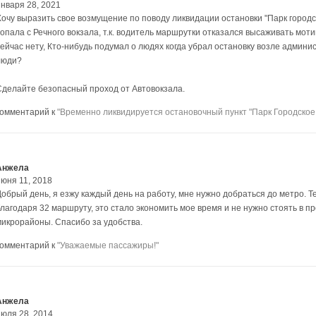
января 28, 2021
Хочу выразить свое возмущение по поводу ликвидации остановки "Парк городс
топала с Речного вокзала, т.к. водитель маршрутки отказался высаживать мот
сейчас нету, Кто-нибудь подумал о людях когда убрал остановку возле админи
люди?
Сделайте безопасный проход от Автовокзала.
комментарий к
"Временно ликвидируется остановочный пункт "Парк Городское
Анжела
июня 11, 2018
Добрый день, я езжу каждый день на работу, мне нужно добраться до метро. Т
благодаря 32 маршруту, это стало экономить мое время и не нужно стоять в пр
микрорайоны. Спасибо за удобства.
комментарий к
"Уважаемые пассажиры!"
Анжела
июля 28, 2014