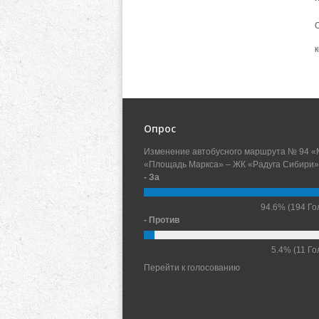
Опрос
Изменение автобусного маршрута № 94 «
«Площадь Маркса» – ЖК «Радуга Сибири»
- За
94.6%
(194 Го
- Против
5.4%
(11 Го
Перейти к голосованию