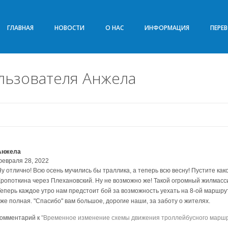
ГЛАВНАЯ
НОВОСТИ
О НАС
ИНФОРМАЦИЯ
ПЕРЕ
льзователя Анжела
Анжела
февраля 28, 2022
Ну отлично! Всю осень мучились бы траллика, а теперь всю весну! Пустите как
Кропоткина через Плехановский. Ну не возможно же! Такой огромный жилмасси
Теперь каждое утро нам предстоит бой за возможность уехать на 8-ой маршру
уже полная. "Спасибо" вам большое, дорогие наши, за заботу о жителях.
комментарий к
"Временное изменение схемы движения троллейбусного марш