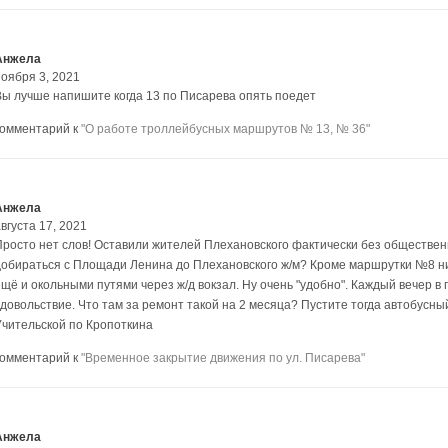
Анжела
ноября 3, 2021
Вы лучше напишите когда 13 по Писарева опять поедет
комментарий к
"О работе троллейбусных маршрутов № 13, № 36"
Анжела
вгуста 17, 2021
Просто нет слов! Оставили жителей Плехановского фактически без обществен
добираться с Площади Ленина до Плехановского ж/м? Кроме маршрутки №8 ниче
ещё и окольными путями через ж/д вокзал. Ну очень "удобно". Каждый вечер в 
удовольствие. Что там за ремонт такой на 2 месяца? Пустите тогда автобусн
Учительской по Кропоткина
комментарий к
"Временное закрытие движения по ул. Писарева"
Анжела