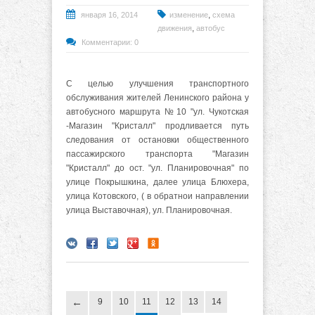
,
января 16, 2014
изменение
схема
,
движения
автобус
Комментарии: 0
С целью улучшения транспортного
обслуживания жителей Ленинского района у
автобусного маршрута №10 "ул. Чукотская
-Магазин "Кристалл" продливается путь
следования от остановки общественного
пассажирского транспорта "Магазин
"Кристалл" до ост. "ул. Планировочная" по
улице Покрышкина, далее улица Блюхера,
улица Котовского, ( в обратнои направлении
улица Выставочная), ул. Планировочная.
9
10
11
12
13
14