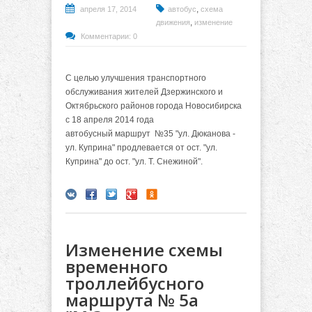
,
апреля 17, 2014
автобус
схема
,
движения
изменение
Комментарии: 0
С целью улучшения транспортного
обслуживания жителей Дзержинского и
Октябрьского районов города Новосибирска
с 18 апреля 2014 года
автобусный маршрут №35 "ул. Дюканова -
ул. Куприна" продлевается от ост. "ул.
Куприна" до ост. "ул. Т. Снежиной".
Изменение схемы
временного
троллейбусного
маршрута № 5а