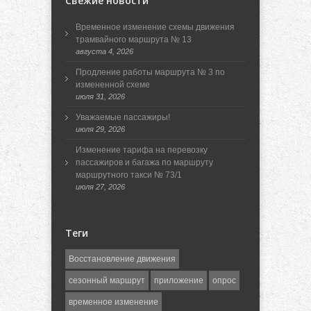
Свежие новости
Временное изменение схемы движения
трамвайного маршрута № 13
августа 4, 2026
Продление работы маршрута № 3 по
измененной схеме
июля 31, 2026
Уважаемые пассажиры!
июля 29, 2026
Изменение тарифа на перевозку
пассажиров и багажа по маршруту
маршрутного такси № 73/1
июля 27, 2026
Теги
Восстановление движения
сезонный маршрут
приложение
опрос
временное изменение