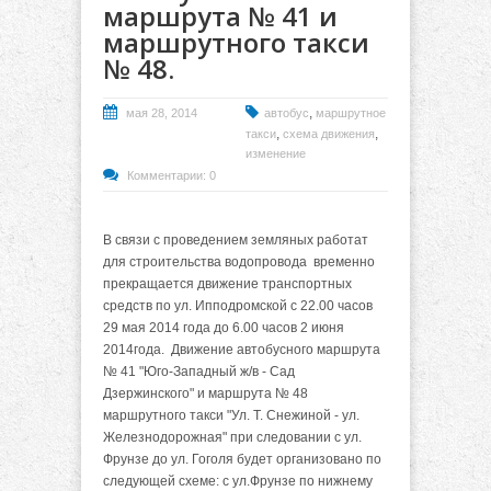
маршрута № 41 и
маршрутного такси
№ 48.
,
мая 28, 2014
автобус
маршрутное
,
,
такси
схема движения
изменение
Комментарии: 0
В связи с проведением земляных работат
для строительства водопровода временно
прекращается движение транспортных
средств по ул. Ипподромской с 22.00 часов
29 мая 2014 года до 6.00 часов 2 июня
2014года. Движение автобусного маршрута
№ 41 "Юго-Западный ж/в - Сад
Дзержинского" и маршрута № 48
маршрутного такси "Ул. Т. Снежиной - ул.
Железнодорожная" при следовании с ул.
Фрунзе до ул. Гоголя будет организовано по
следующей схеме: с ул.Фрунзе по нижнему