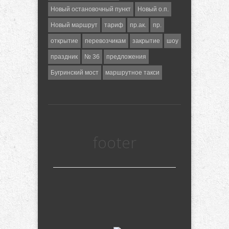
Новый остановочный пункт
Новый о.п.
Новый маршрут
тариф
пр.ак.
пр.
открытие
перевозчикам
закрытие
шоу
праздник
№ 36
предложения
Бугринский мост
маршрутное такси
footer