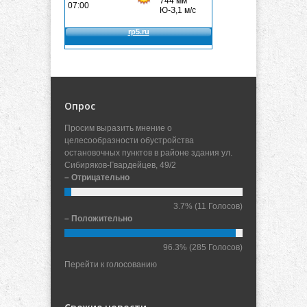
Опрос
Просим выразить мнение о
целесообразности обустройства
остановочных пунктов в районе здания ул.
Сибиряков-Гвардейцев, 49/2
– Отрицательно
3.7%
(11 Голосов)
– Положительно
96.3%
(285 Голосов)
Перейти к голосованию