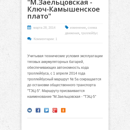
"М.Заельцовская -
Ключ-Камышенское
плато"
,
марта 28, 2014
изменение
схема
,
движения
троллейбус
Комментарии: 1
Учитывая технические условия эксплуатации
тяговых аккумуляторных батарей,
обеспечивающих автономность хода
троллейбуса, с 1 апреля 2014 года
троллейбусный маршрут № 5а сокращается
до остановки общественного транспорта
"ТЭЦ-5". Маршруту присваивается
наименование "М.Заельцовская - "ТЭЦ-5"