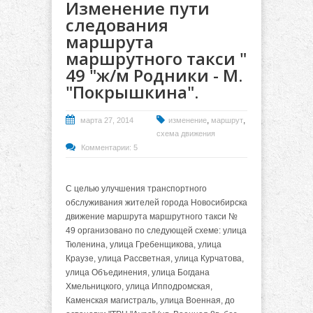
Изменение пути
следования
маршрута
маршрутного такси "
49 "ж/м Родники - М.
"Покрышкина".
,
,
марта 27, 2014
изменение
маршрут
схема движения
Комментарии: 5
С целью улучшения транспортного
обслуживания жителей города Новосибирска
движение маршрута маршрутного такси №
49 организовано по следующей схеме: улица
Тюленина, улица Гребенщикова, улица
Краузе, улица Рассветная, улица Курчатова,
улица Объединения, улица Богдана
Хмельницкого, улица Ипподромская,
Каменская магистраль, улица Военная, до