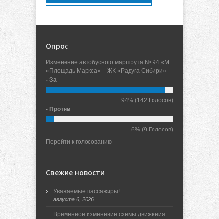
Опрос
Изменение автобусного маршрута № 94 «М.
«Площадь Маркса» – ЖК «Радуга Сибири»
- За
94%
(142 Голосов)
- Против
6%
(9 Голосов)
Перейти к голосованию
Свежие новости
Уважаемые пассажиры!
августа 6, 2026
Временное изменение схемы движения