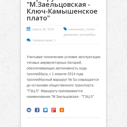
"М.Заельцовская -
Ключ-Камышенское
плато"
,
марта 28, 2014
изменение
схема
,
движения
троллейбус
Комментарии: 1
Учитывая технические условия эксплуатации
тяговых аккумуляторных батарей,
обеспечивающих автономность хода
троллейбуса, с 1 апреля 2014 года
троллейбусный маршрут № 5а сокращается
до остановки общественного транспорта
"ТЭЦ-5". Маршруту присваивается
наименование "М.Заельцовская - "ТЭЦ-5"