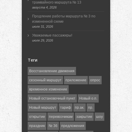
трамвайного маршрута № 13
августа 4, 2026
Продление работы маршрута № 3 по
измененной схеме
июля 31, 2026
Уважаемые пассажиры!
июля 29, 2026
Теги
Восстановление движения
сезонный маршрут
приложение
опрос
временное изменение
Новый остановочный пункт
Новый о.п.
Новый маршрут
тариф
пр.ак.
пр.
открытие
перевозчикам
закрытие
шоу
праздник
№ 36
предложения