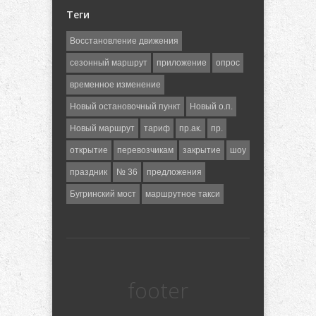
Теги
Восстановление движения
сезонный маршрут
приложение
опрос
временное изменение
Новый остановочный пункт
Новый о.п.
Новый маршрут
тариф
пр.ак.
пр.
открытие
перевозчикам
закрытие
шоу
праздник
№ 36
предложения
Бугринский мост
маршрутное такси
footer