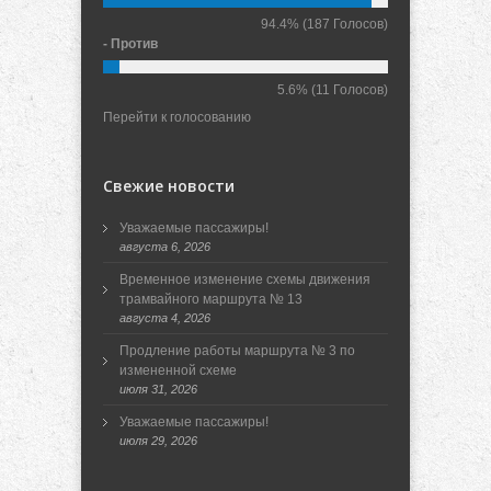
94.4%
(187 Голосов)
- Против
5.6%
(11 Голосов)
Перейти к голосованию
Свежие новости
Уважаемые пассажиры!
августа 6, 2026
Временное изменение схемы движения
трамвайного маршрута № 13
августа 4, 2026
Продление работы маршрута № 3 по
измененной схеме
июля 31, 2026
Уважаемые пассажиры!
июля 29, 2026