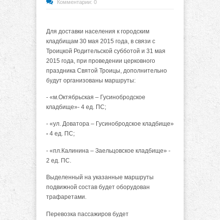
Комментарии: 0
Для доставки населения к городским
кладбищам 30 мая 2015 года, в связи с
Троицкой Родительской субботой и 31 мая
2015 года, при проведении церковного
праздника Святой Троицы, дополнительно
будут организованы маршруты:
- «м.Октябрьская – Гусинобродское
кладбище»- 4 ед. ПС;
- «ул. Доватора – Гусинобродское кладбище»
-
4 ед. ПС;
- «пл.Калинина – Заельцовское кладбище» -
2 ед. ПС.
Выделенный на указанные маршруты
подвижной состав будет оборудован
трафаретами.
Перевозка пассажиров будет