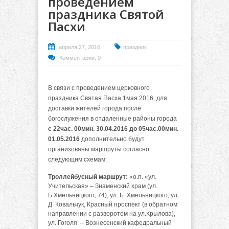
проведением
праздника Святой
Пасхи
апреля 27, 2016
праздник
Комментарии: 0
В связи с проведением церковного
праздника Святая Пасха 1мая 2016, для
доставки жителей города после
богослужения в отдаленные районы города
с 22час. 00мин. 30.04.2016 до 05час.00мин.
01.05.2016
дополнительно будут
организованы маршруты согласно
следующим схемам:
Троллейбусный маршрут:
«о.п. «ул.
Учительская» – Знаменский храм (ул.
Б.Хмельницкого, 74), ул. Б. Хмельницкого, ул.
Д. Ковальчук, Красный проспект (в обратном
направлении с разворотом на ул.Крылова),
ул. Гоголя – Вознесенский кафедральный