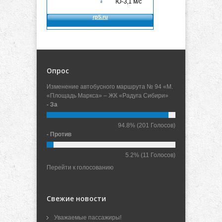
Опрос
Изменение автобусного маршрута № 94 «М.
«Площадь Маркса» – ЖК «Радуга Сибири»
- За
94.8%
(201 Голосов)
- Против
5.2%
(11 Голосов)
Перейти к голосованию
Свежие новости
Уважаемые пассажиры!