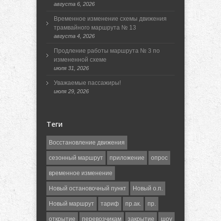
августа 6, 2026
Временное изменение схемы движения
трамвайного маршрута № 13
августа 4, 2026
Продление работы маршрута № 3 по
измененной схеме
июля 31, 2026
Уважаемые пассажиры!
июля 29, 2026
Теги
Восстановление движения
сезонный маршрут
приложение
опрос
временное изменение
Новый остановочный пункт
Новый о.п.
Новый маршрут
тариф
пр.ак.
пр.
открытие
перевозчикам
закрытие
шоу