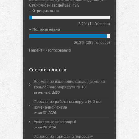
Сибиряков-Гвардейцев, 49/2
– Отрицательно
3.7%
(11 Голосов)
– Положительно
96.3%
(285 Голосов)
Перейти к голосованию
Свежие новости
Временное изменение схемы движения
трамвайного маршрута № 13
августа 4, 2026
Продление работы маршрута № 3 по
измененной схеме
июля 31, 2026
Уважаемые пассажиры!
июля 29, 2026
Изменение тарифа на перевозку