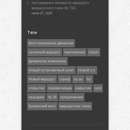
пассажиров и багажа по маршруту
маршрутного такси № 73/1
июля 27, 2026
Теги
Восстановление движения
сезонный маршрут
приложение
опрос
временное изменение
Новый остановочный пункт
Новый о.п.
Новый маршрут
тариф
пр.ак.
пр.
открытие
перевозчикам
закрытие
шоу
праздник
№ 36
предложения
Бугринский мост
маршрутное такси