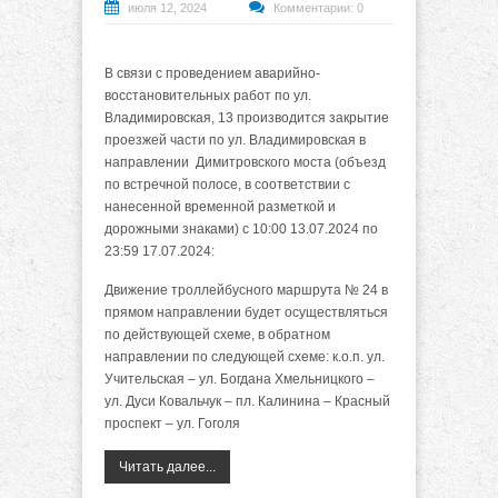
июля 12, 2024
Комментарии: 0
В связи с проведением аварийно-
восстановительных работ по ул.
Владимировская, 13 производится закрытие
проезжей части по ул. Владимировская в
направлении Димитровского моста (объезд
по встречной полосе, в соответствии с
нанесенной временной разметкой и
дорожными знаками) с 10:00 13.07.2024 по
23:59 17.07.2024:
Движение троллейбусного маршрута № 24 в
прямом направлении будет осуществляться
по действующей схеме, в обратном
направлении по следующей схеме: к.о.п. ул.
Учительская – ул. Богдана Хмельницкого –
ул. Дуси Ковальчук – пл. Калинина – Красный
проспект – ул. Гоголя
Читать далее...