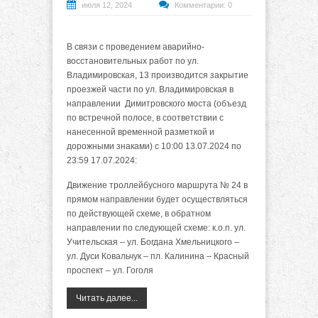
июля 12, 2024
Комментарии: 0
В связи с проведением аварийно-
восстановительных работ по ул.
Владимировская, 13 производится закрытие
проезжей части по ул. Владимировская в
направлении Димитровского моста (объезд
по встречной полосе, в соответствии с
нанесенной временной разметкой и
дорожными знаками) с 10:00 13.07.2024 по
23:59 17.07.2024:
Движение троллейбусного маршрута № 24 в
прямом направлении будет осуществляться
по действующей схеме, в обратном
направлении по следующей схеме: к.о.п. ул.
Учительская – ул. Богдана Хмельницкого –
ул. Дуси Ковальчук – пл. Калинина – Красный
проспект – ул. Гоголя
Читать далее...