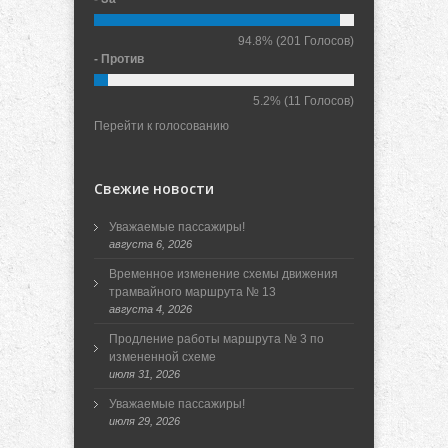
94.8%
(201 Голосов)
- Против
5.2%
(11 Голосов)
Перейти к голосованию
Свежие новости
Уважаемые пассажиры!
августа 6, 2026
Временное изменение схемы движения
трамвайного маршрута № 13
августа 4, 2026
Продление работы маршрута № 3 по
измененной схеме
июля 31, 2026
Уважаемые пассажиры!
июля 29, 2026