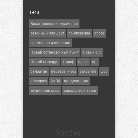
Теги
Восстановление движения
сезонный маршрут
приложение
опрос
временное изменение
Новый остановочный пункт
Новый о.п.
Новый маршрут
тариф
пр.ак.
пр.
открытие
перевозчикам
закрытие
шоу
праздник
№ 36
предложения
Бугринский мост
маршрутное такси
footer