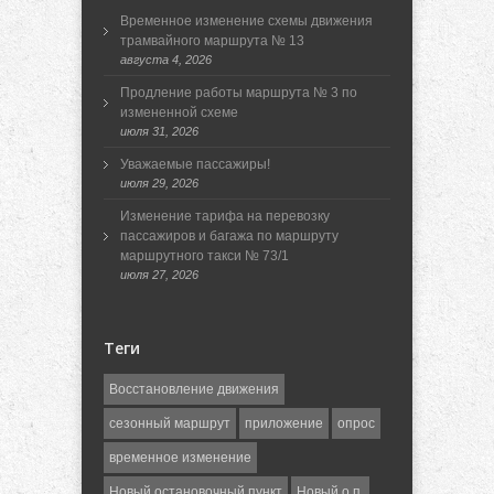
Временное изменение схемы движения
трамвайного маршрута № 13
августа 4, 2026
Продление работы маршрута № 3 по
измененной схеме
июля 31, 2026
Уважаемые пассажиры!
июля 29, 2026
Изменение тарифа на перевозку
пассажиров и багажа по маршруту
маршрутного такси № 73/1
июля 27, 2026
Теги
Восстановление движения
сезонный маршрут
приложение
опрос
временное изменение
Новый остановочный пункт
Новый о.п.