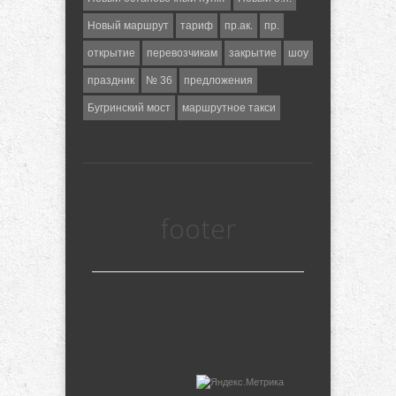
Новый маршрут
тариф
пр.ак.
пр.
открытие
перевозчикам
закрытие
шоу
праздник
№ 36
предложения
Бугринский мост
маршрутное такси
footer