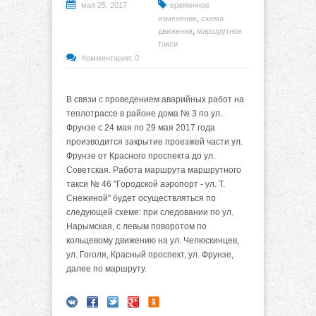
мая 25, 2017
временное
,
изменение
схема
,
движения
маршрутное
такси
Комментарии: 0
В связи с проведением аварийных работ на
теплотрассе в районе дома № 3 по ул.
Фрунзе с 24 мая по 29 мая 2017 года
производится закрытие проезжей части ул.
Фрунзе от Красного проспекта до ул.
Советская. Работа маршрута маршрутного
такси № 46 "Городской аэропорт - ул. Т.
Снежиной" будет осуществляться по
следующей схеме: при следовании по ул.
Нарымская, с левым поворотом по
кольцевому движению на ул. Челюскинцев,
ул. Гоголя, Красный проспект, ул. Фрунзе,
далее по маршруту.