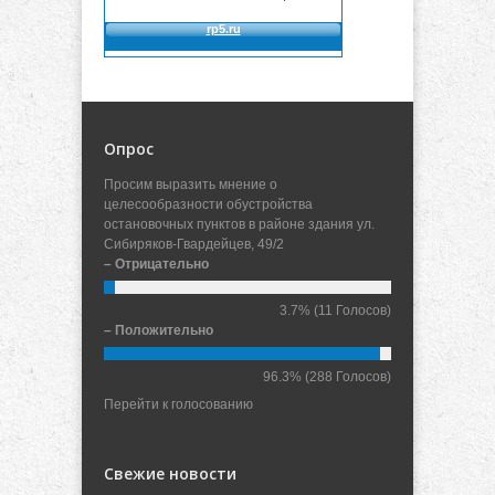
Опрос
Просим выразить мнение о
целесообразности обустройства
остановочных пунктов в районе здания ул.
Сибиряков-Гвардейцев, 49/2
– Отрицательно
3.7%
(11 Голосов)
– Положительно
96.3%
(288 Голосов)
Перейти к голосованию
Свежие новости