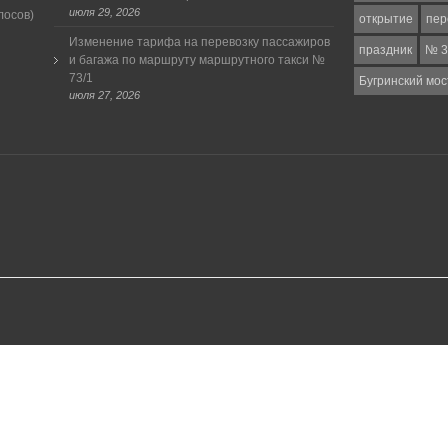
июля 29, 2026
лосов)
открытие
пер
Изменение тарифа на перевозку пассажиров
праздник
№ 3
и багажа по маршруту маршрутного такси №
73/1
Бугринский мос
июля 27, 2026