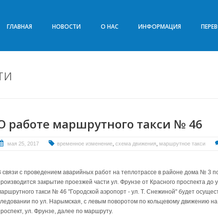
ГЛАВНАЯ
НОВОСТИ
О НАС
ИНФОРМАЦИЯ
ПЕРЕ
ти
О работе маршрутного такси № 46
,
,
мая 25, 2017
временное изменение
схема движения
маршрутное такси
В связи с проведением аварийных работ на теплотрассе в районе дома № 3 по 
производится закрытие проезжей части ул. Фрунзе от Красного проспекта до 
маршрутного такси № 46 "Городской аэропорт - ул. Т. Снежиной" будет осуще
следовании по ул. Нарымская, с левым поворотом по кольцевому движению на 
роспект, ул. Фрунзе, далее по маршруту.