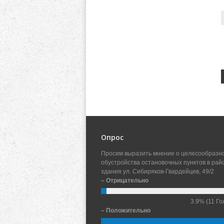
Опрос
Просим выразить мнение о целесообразн
обустройства остановочных пунктов в рай
здания ул. Сибиряков-Гвардейцев, 49/2
– Отрицательно
3.9%
(11 Го
– Положительно