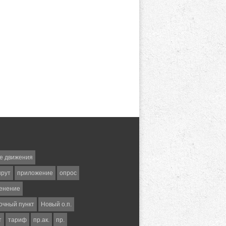
е движения
шрут
приложение
опрос
енение
очный пункт
Новый о.п.
т
тариф
пр.ак.
пр.