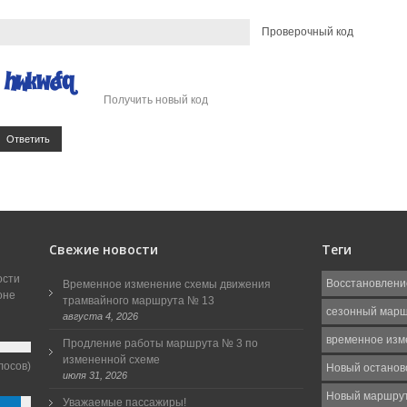
Проверочный код
Получить новый код
Ответить
Свежие новости
Теги
ости
Восстановлени
Временное изменение схемы движения
оне
трамвайного маршрута № 13
сезонный мар
августа 4, 2026
временное изм
Продление работы маршрута № 3 по
измененной схеме
лосов)
Новый останов
июля 31, 2026
Новый маршру
Уважаемые пассажиры!