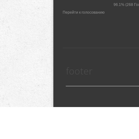
96.1%
(268 Го
Перейти к голосованию
footer