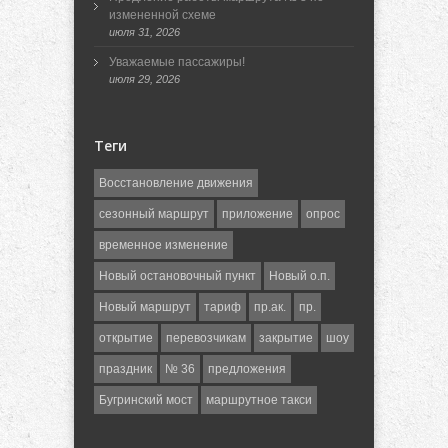
измененной схеме
июля 31, 2026
Уважаемые пассажиры!
июля 29, 2026
Теги
Восстановление движения
сезонный маршрут
приложение
опрос
временное изменение
Новый остановочный пункт
Новый о.п.
Новый маршрут
тариф
пр.ак.
пр.
открытие
перевозчикам
закрытие
шоу
праздник
№ 36
предложения
Бугринский мост
маршрутное такси