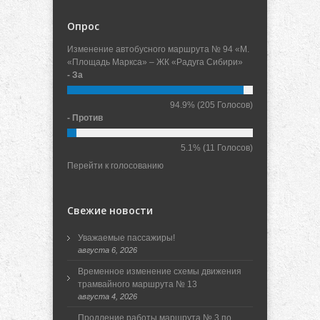
Опрос
Изменение автобусного маршрута № 94 «М.
«Площадь Маркса» – ЖК «Радуга Сибири»
- За
94.9%
(205 Голосов)
- Против
5.1%
(11 Голосов)
Перейти к голосованию
Свежие новости
Уважаемые пассажиры!
августа 6, 2026
Временное изменение схемы движения
трамвайного маршрута № 13
августа 4, 2026
Продление работы маршрута № 3 по