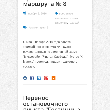
маршрута № 8
ноября 3, 2016
временное
,
изменение
схема
,
движения
трамвай
Комментарии: 6
С 4 по 9 ноября 2016 года работа
трамвайного маршрута № 8 будет
осуществляться по измененной схеме
"Микрорайон "Чистая Слобода" - Метро "К.
Маркса" тремя единицами подвижного
состава.
Перенос
остановочного
пункта "Гостиница