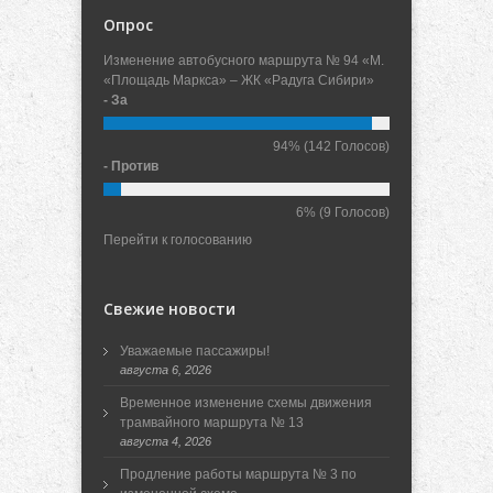
Опрос
Изменение автобусного маршрута № 94 «М.
«Площадь Маркса» – ЖК «Радуга Сибири»
- За
94%
(142 Голосов)
- Против
6%
(9 Голосов)
Перейти к голосованию
Свежие новости
Уважаемые пассажиры!
августа 6, 2026
Временное изменение схемы движения
трамвайного маршрута № 13
августа 4, 2026
Продление работы маршрута № 3 по