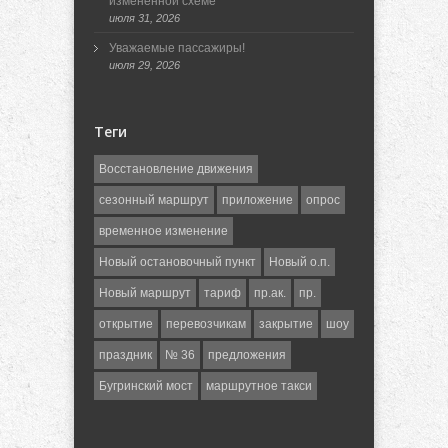
измененной схеме
июля 31, 2026
Уважаемые пассажиры!
июля 29, 2026
Теги
Восстановление движения
сезонный маршрут
приложение
опрос
временное изменение
Новый остановочный пункт
Новый о.п.
Новый маршрут
тариф
пр.ак.
пр.
открытие
перевозчикам
закрытие
шоу
праздник
№ 36
предложения
Бугринский мост
маршрутное такси