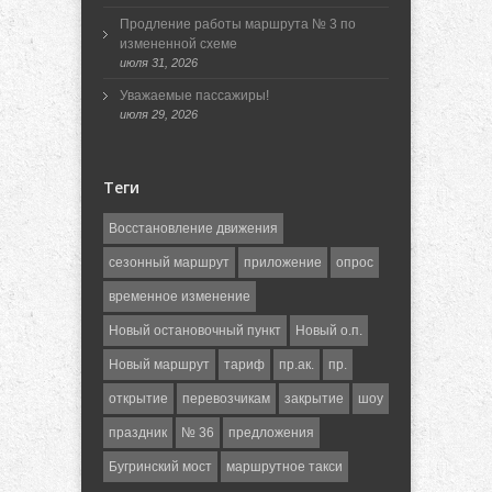
Продление работы маршрута № 3 по
измененной схеме
июля 31, 2026
Уважаемые пассажиры!
июля 29, 2026
Теги
Восстановление движения
сезонный маршрут
приложение
опрос
временное изменение
Новый остановочный пункт
Новый о.п.
Новый маршрут
тариф
пр.ак.
пр.
открытие
перевозчикам
закрытие
шоу
праздник
№ 36
предложения
Бугринский мост
маршрутное такси