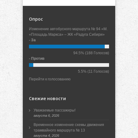
Опрос
Изменение автобусного маршрута № 94 «М.
«Площадь Маркса» – ЖК «Радуга Сибири»
- За
94.5%
(188 Голосов)
- Против
5.5%
(11 Голосов)
Перейти к голосованию
Свежие новости
Уважаемые пассажиры!
августа 6, 2026
Временное изменение схемы движения
трамвайного маршрута № 13
августа 4, 2026