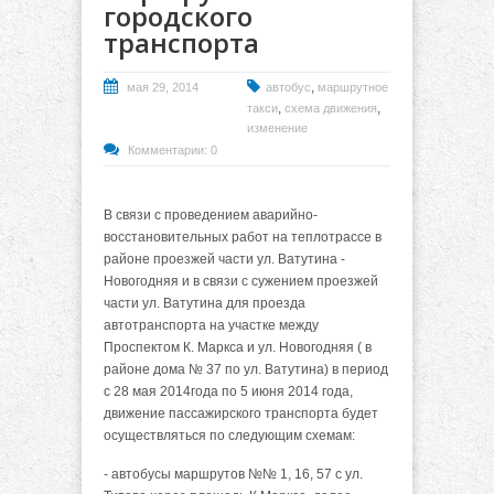
городского
транспорта
,
мая 29, 2014
автобус
маршрутное
,
,
такси
схема движения
изменение
Комментарии: 0
В связи с проведением аварийно-
восстановительных работ на теплотрассе в
районе проезжей части ул. Ватутина -
Новогодняя и в связи с сужением проезжей
части ул. Ватутина для проезда
автотранспорта на участке между
Проспектом К. Маркса и ул. Новогодняя ( в
районе дома № 37 по ул. Ватутина) в период
с 28 мая 2014года по 5 июня 2014 года,
движение пассажирского транспорта будет
осуществляться по следующим схемам:
- автобусы маршрутов №№ 1, 16, 57 с ул.