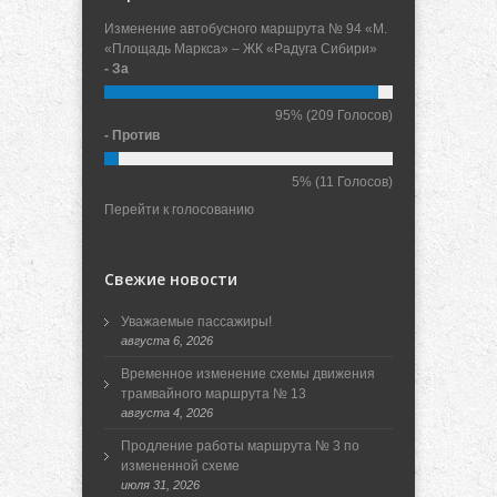
Изменение автобусного маршрута № 94 «М.
«Площадь Маркса» – ЖК «Радуга Сибири»
- За
95%
(209 Голосов)
- Против
5%
(11 Голосов)
Перейти к голосованию
Свежие новости
Уважаемые пассажиры!
августа 6, 2026
Временное изменение схемы движения
трамвайного маршрута № 13
августа 4, 2026
Продление работы маршрута № 3 по
измененной схеме
июля 31, 2026