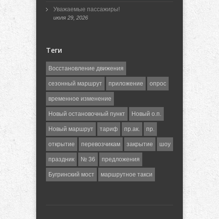
Уважаемые пассажиры!
июля 29, 2026
Теги
Восстановление движения
сезонный маршрут
приложение
опрос
временное изменение
Новый остановочный пункт
Новый о.п.
Новый маршрут
тариф
пр.ак.
пр.
открытие
перевозчикам
закрытие
шоу
праздник
№ 36
предложения
Бугринский мост
маршрутное такси