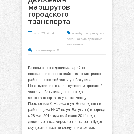
маршрутов
городского
транспорта
,
мая 29, 2014
автобус
маршрутное
,
,
такси
схема движения
изменение
Комментарии: 0
В связи с проведением аварийно-
восстановительных работ на теплотрассе в
районе проезжей части ул. Ватутина -
Новогодняя и в связи с сужением проезжей
части ул. Ватутина для проезда
автотранспорта на участке между
Проспектом К. Маркса и ул. Новогодняя ( в
районе дома № 37 по ул. Ватутина) в период
с 28 мая 2014года по 5 июня 2014 года,
движение пассажирского транспорта будет
осуществляться по следующим схемам: