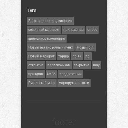
Теги
Восстановление движения
сезонный маршрут
приложение
опрос
временное изменение
Новый остановочный пункт
Новый о.п.
Новый маршрут
тариф
пр.ак.
пр.
открытие
перевозчикам
закрытие
шоу
праздник
№ 36
предложения
Бугринский мост
маршрутное такси
footer