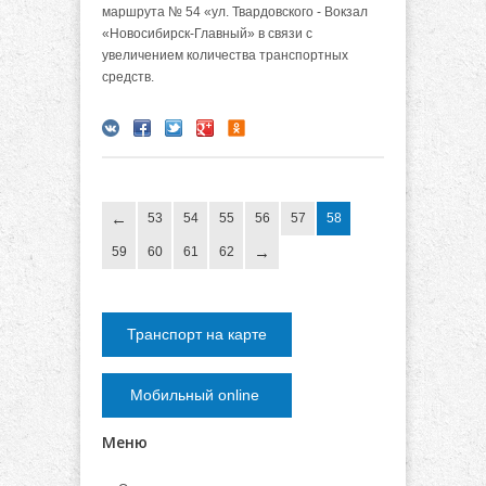
маршрута № 54 «ул. Твардовского - Вокзал
«Новосибирск-Главный» в связи с
увеличением количества транспортных
средств.
53
54
55
56
57
58
59
60
61
62
Транспорт на карте
Мобильный online
Меню