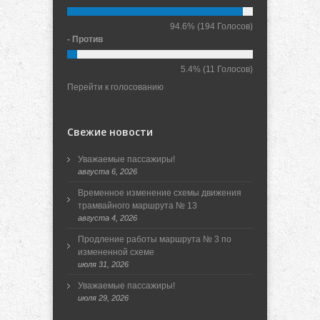
94.6%
(194 Голосов)
- Против
5.4%
(11 Голосов)
Перейти к голосованию
Свежие новости
Уважаемые пассажиры!
августа 6, 2026
Временное изменение схемы движения
трамвайного маршрута № 13
августа 4, 2026
Продление работы маршрута № 3 по
измененной схеме
июля 31, 2026
Уважаемые пассажиры!
июля 29, 2026