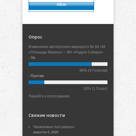
Опрос
Изменение автобусного маршрута № 94 «М.
«Площадь Маркса» – ЖК «Радуга Сибири»
- За
80%
(4 Голосов)
- Против
20%
(1 Голос)
Перейти к голосованию
Свежие новости
Уважаемые пассажиры!
августа 6, 2026