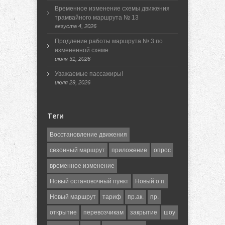
Временное изменение схемы движения
трамвайного маршрута № 13
августа 4, 2026
Продление работы маршрута № 3 по
измененной схеме
июля 31, 2026
Уважаемые пассажиры!
июля 29, 2026
Теги
Восстановление движения
сезонный маршрут
приложение
опрос
временное изменение
Новый остановочный пункт
Новый о.п.
Новый маршрут
тариф
пр.ак.
пр.
открытие
перевозчикам
закрытие
шоу