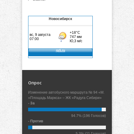
Новосибирск
Опрос
Изменение автобусного маршрута № 94 «М.
«Площадь Маркса» – ЖК «Радуга Сибири»
- За
94.7%
(196 Голосов)
- Против
5.3%
(11 Голосов)