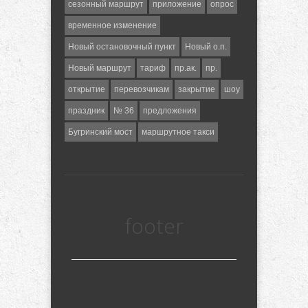
сезонный маршрут
приложение
опрос
временное изменение
Новый остановочный пункт
Новый о.п.
Новый маршрут
тариф
пр.ак.
пр.
открытие
перевозчикам
закрытие
шоу
праздник
№ 36
предложения
Бугринский мост
маршрутное такси
footer