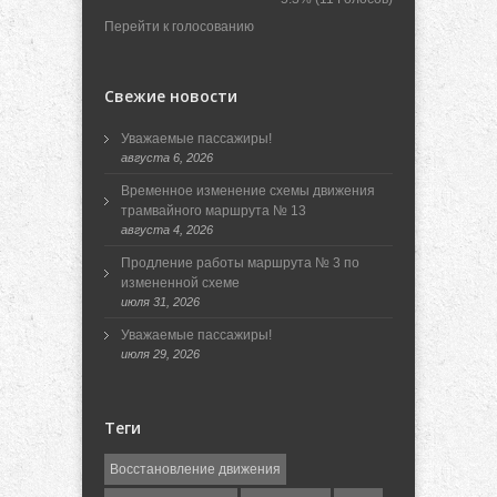
Перейти к голосованию
Свежие новости
Уважаемые пассажиры!
августа 6, 2026
Временное изменение схемы движения
трамвайного маршрута № 13
августа 4, 2026
Продление работы маршрута № 3 по
измененной схеме
июля 31, 2026
Уважаемые пассажиры!
июля 29, 2026
Теги
Восстановление движения