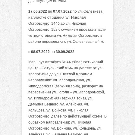
действующим схемам.
17.06.2022
по
07.07.2022
по ул. Селезнева
на участке от здания ул. Николая
Островского, 144б до ул. Николая
Островского, 152 с сужением проезжей части
четной стороны ул. Николая Островского в
районе перекрестка с ул. Селезнева на 4 м.
с
08.07.2022
по
30.09.2022
Маршрут автобуса № 44 «Диагностический
центр – Затулинский ж/м» на участке от ул.
Кропоткина до ул. Светлой в прямом
направлении: ул. Ипподромская, ул.
Ипподромская (верхняя зона), разворот на
пересечении ул. Гоголя – ул. Ипподромской,
ул. Ипподромская (верхняя зона), ул.
Демьяна Бедного, ул. Алейская, ул.
Кольцова, ул. Войкова, ул. Николая
Островского, далее по действующей схеме. В
обратном направлении: ул. Николая
Островского, ул. Войкова, ул. Кольцова, ул.
Алейская, ул. Демьяна Бедного, ул.