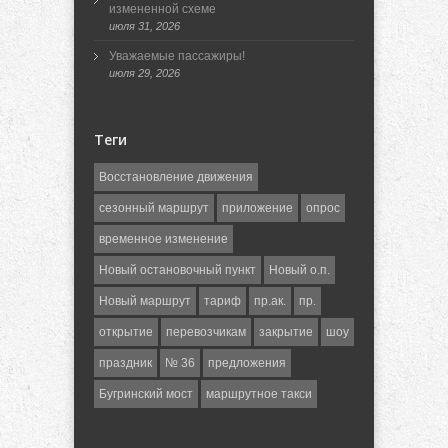
измененной схеме
июля 31, 2026
Уважаемые пассажиры!
июля 29, 2026
Теги
Восстановление движения
сезонный маршрут
приложение
опрос
временное изменение
Новый остановочный пункт
Новый о.п.
Новый маршрут
тариф
пр.ак.
пр.
открытие
перевозчикам
закрытие
шоу
праздник
№ 36
предложения
Бугринский мост
маршрутное такси