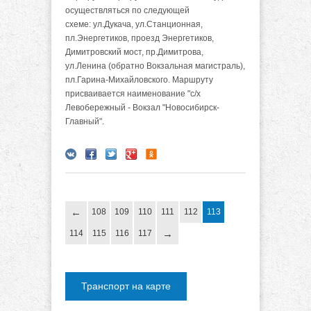
осуществляться по следующей
схеме: ул.Дукача, ул.Станционная,
пл.Энергетиков, проезд Энергетиков,
Димитровский мост, пр.Димитрова,
ул.Ленина (обратно Вокзальная магистраль),
пл.Гарина-Михайловского. Маршруту
присваивается наименование "с/х
Левобережный - Вокзал "Новосибирск-
Главный".
108
109
110
111
112
113
114
115
116
117
Транспорт на карте