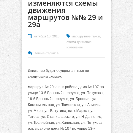
изменяются схемы
движения
маршрутов №№ 29 и
29а
,
октября 16, 2015
маршрутное такси
,
схема движения
изменение
Комментарии: 16
Движение будет осуществляться по
следующим схемам:
маршрут № 29: о.п. в районе дома № 107 по
улице 13-й Бронный переулок, ул. Петухова,
18-й Бронный переулок, ул. Бронная, ул.
Комсомольская, ул. Тюменская, ул. Аникина,
ул. Мира, ул. Ватутина, пл. к.Маркса, ул.
Титова, ул. Станиславского, ул. Н-Данченко,
ул. Троллейная, ул. Хилокская, ул. Петухова,
о.п. в районе дома № 107 по улице 13-й