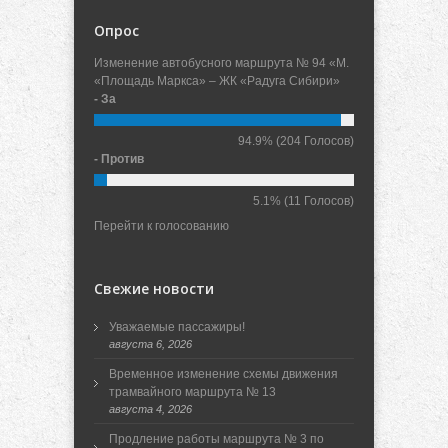
Опрос
Изменение автобусного маршрута № 94 «М.
«Площадь Маркса» – ЖК «Радуга Сибири»
- За
94.9%
(204 Голосов)
- Против
5.1%
(11 Голосов)
Перейти к голосованию
Свежие новости
Уважаемые пассажиры!
августа 6, 2026
Временное изменение схемы движения
трамвайного маршрута № 13
августа 4, 2026
Продление работы маршрута № 3 по