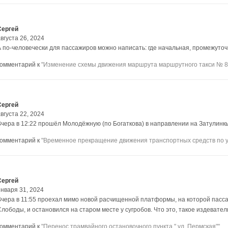
Сергей
вгуста 26, 2024
А по-человечески для пассажиров можно написать: где начальная, промежуто
комментарий к
"Изменение схемы движения маршрута маршрутного такси № 8
Сергей
вгуста 22, 2024
Вчера в 12:22 прошёл Молодёжную (по Богаткова) в направлении на Затулинк
комментарий к
"Временное прекращение движения транспортных средств по у
Сергей
января 31, 2024
Вчера в 11:55 проехал мимо новой расчищенной платформы, на которой пасс
Слободы, и остановился на старом месте у сугробов. Что это, такое издевате
комментарий к
"Перенос трамвайного остановочного пункта " ул. Пермская""