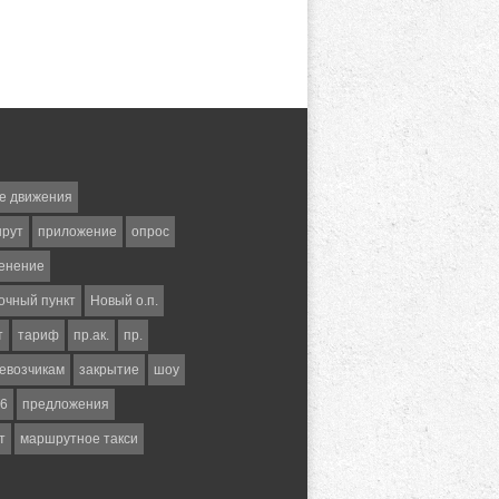
е движения
шрут
приложение
опрос
енение
очный пункт
Новый о.п.
т
тариф
пр.ак.
пр.
евозчикам
закрытие
шоу
6
предложения
т
маршрутное такси