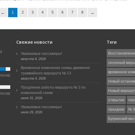
1
2
3
4
5
6
7
8
Свежие новости
Теги
М.
Восстановлени
Уважаемые пассажиры!
августа 6, 2026
сезонный мар
Временное изменение схемы движения
временное изм
трамвайного маршрута № 13
лосов)
августа 4, 2026
Новый останов
Продление работы маршрута № 3 по
Новый маршру
измененной схеме
лосов)
июля 31, 2026
открытие
пер
Уважаемые пассажиры!
праздник
№ 3
июля 29, 2026
Бугринский мос