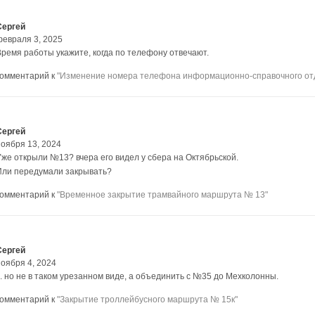
Сергей
февраля 3, 2025
Время работы укажите, когда по телефону отвечают.
комментарий к
"Изменение номера телефона информационно-справочного от
Сергей
ноября 13, 2024
Уже открыли №13? вчера его видел у сбера на Октябрьской.
Или передумали закрывать?
комментарий к
"Временное закрытие трамвайного маршрута № 13"
Сергей
ноября 4, 2024
.. но не в таком урезанном виде, а объединить с №35 до Мехколонны.
комментарий к
"Закрытие троллейбусного маршрута № 15к"