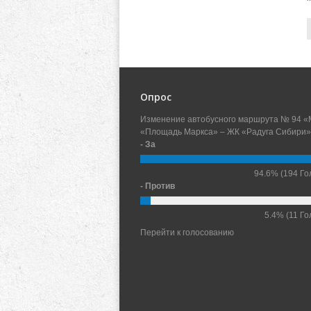
Опрос
Изменение автобусного маршрута № 94 «
«Площадь Маркса» – ЖК «Радуга Сибири»
- За
94.6%
(194 Го
- Против
5.4%
(11 Го
Перейти к голосованию