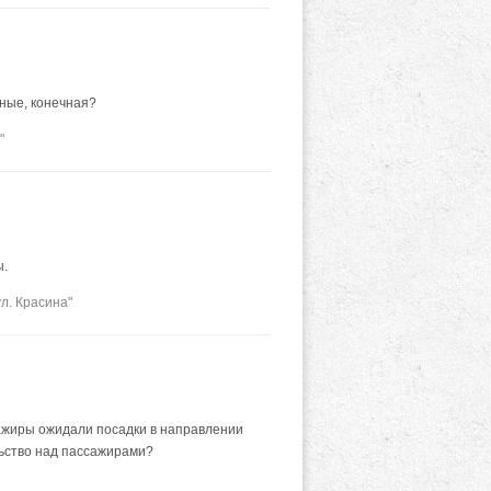
чные, конечная?
"
ы.
л. Красина"
ажиры ожидали посадки в направлении
льство над пассажирами?