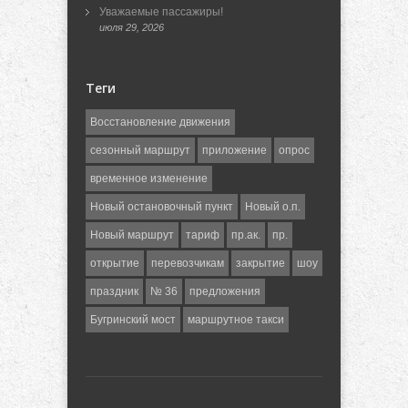
Уважаемые пассажиры!
июля 29, 2026
Теги
Восстановление движения
сезонный маршрут
приложение
опрос
временное изменение
Новый остановочный пункт
Новый о.п.
Новый маршрут
тариф
пр.ак.
пр.
открытие
перевозчикам
закрытие
шоу
праздник
№ 36
предложения
Бугринский мост
маршрутное такси