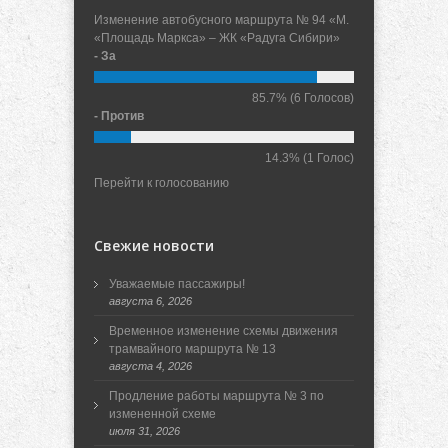
Изменение автобусного маршрута № 94 «М.
«Площадь Маркса» – ЖК «Радуга Сибири»
- За
85.7%
(6 Голосов)
- Против
14.3%
(1 Голос)
Перейти к голосованию
Свежие новости
Уважаемые пассажиры!
августа 6, 2026
Временное изменение схемы движения
трамвайного маршрута № 13
августа 4, 2026
Продление работы маршрута № 3 по
измененной схеме
июля 31, 2026