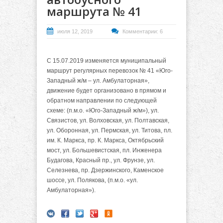
маршрута № 41
июля 12, 2019
Комментарии: 6
С 15.07.2019 изменяется муниципальный
маршрут регулярных перевозок № 41 «Юго-
Западный ж/м – ул. Амбулаторная»,
движение будет организовано в прямом и
обратном направлении по следующей
схеме: (п.м.о. «Юго-Западный ж/м»), ул.
Связистов, ул. Волховская, ул. Полтавская,
ул. Оборонная, ул. Пермская, ул. Титова, пл.
им. К. Маркса, пр. К. Маркса, Октябрьский
мост, ул. Большевистская, пл. Инженера
Будагова, Красный пр., ул. Фрунзе, ул.
Селезнева, пр. Дзержинского, Каменское
шоссе, ул. Полякова, (п.м.о. «ул.
Амбулаторная»).