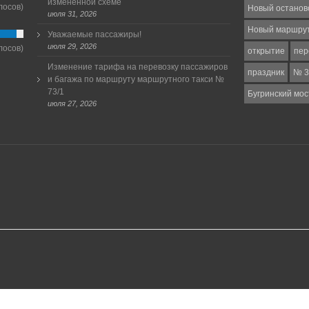
измененной схеме
лосов)
Новый останов
июля 31, 2026
Новый маршру
Уважаемые пассажиры!
июля 29, 2026
лосов)
открытие
пер
Изменение тарифа на перевозку пассажиров
праздник
№ 3
и багажа по маршруту маршрутного такси №
73/1
Бугринский мос
июля 27, 2026