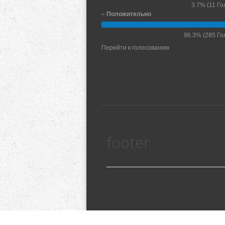
3.7%
(11 Го
– Положительно
96.3%
(285 Го
Перейти к голосованию
footer