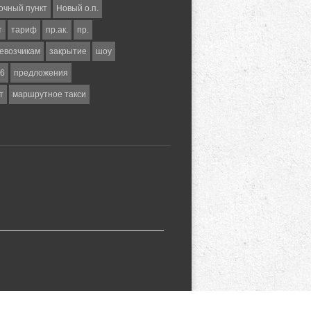
очный пункт
Новый о.п.
т
тариф
пр.ак.
пр.
евозчикам
закрытие
шоу
6
предложения
т
маршрутное такси