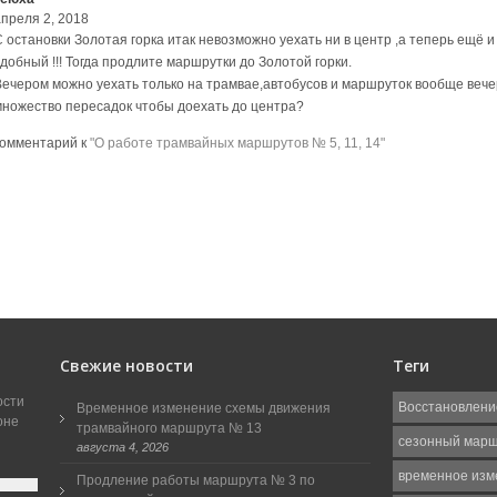
апреля 2, 2018
С остановки Золотая горка итак невозможно уехать ни в центр ,а теперь ещё
добный !!! Тогда продлите маршрутки до Золотой горки.
Вечером можно уехать только на трамвае,автобусов и маршруток вообще веч
множество пересадок чтобы доехать до центра?
комментарий к
"О работе трамвайных маршрутов № 5, 11, 14"
Свежие новости
Теги
ости
Восстановлени
Временное изменение схемы движения
оне
трамвайного маршрута № 13
сезонный мар
августа 4, 2026
временное изм
Продление работы маршрута № 3 по