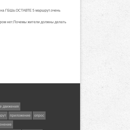
 и на ГБШа.ОСТАВТЕ 5 маршрут.очень
ером нет.Почемы жители должны делать
е движения
шрут
приложение
опрос
енение