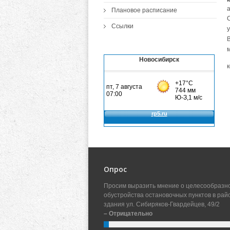
Плановое расписание
Ссылки
у
Новосибирск
Опрос
Просим выразить мнение о целесообразн
обустройства остановочных пунктов в рай
здания ул. Сибиряков-Гвардейцев, 49/2
– Отрицательно