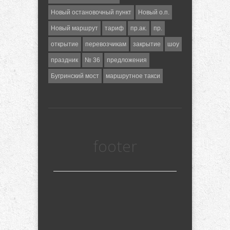
Новый остановочный пункт
Новый о.п.
Новый маршрут
тариф
пр.ак.
пр.
открытие
перевозчикам
закрытие
шоу
праздник
№ 36
предложения
Бугринский мост
маршрутное такси
footer