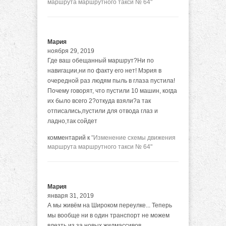
маршрута маршрутного такси № 64"
Мария
ноября 29, 2019
Где ваш обещанный маршрут?Ни по
навигации,ни по факту его нет! Мэрия в
очередной раз людям пыль в глаза пустила!
Почему говорят, что пустили 10 машин, когда
их было всего 2?откуда взяли?а так
отписались,пустили для отвода глаз и
ладно,так сойдет
комментарий к
"Изменение схемы движения
маршрута маршрутного такси № 64"
Мария
января 31, 2019
А мы живём на Широком переулке... Теперь
мы вообще ни в один транспорт не можем
влезть из за новых жилмассивов...