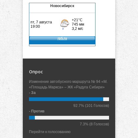
Новосибирск
Опрос
Изменение автобусного маршрута № 94 «М.
«Площадь Маркса» – ЖК «Радуга Сибири»
- За
92.7%
(101 Голосов)
- Против
7.3%
(8 Голосов)
Перейти к голосованию