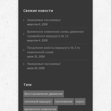
Свежие новости
Уважаемые пассажиры!
августа 6, 2026
Временное изменение схемы движения
трамвайного маршрута № 13
августа 4, 2026
Продление работы маршрута № 3 по
измененной схеме
июля 31, 2026
Уважаемые пассажиры!
июля 29, 2026
Теги
Восстановление движения
сезонный маршрут
приложение
опрос
временное изменение