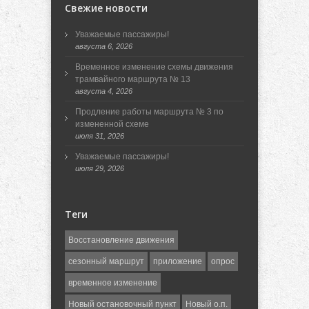
Свежие новости
Уважаемые пассажиры!
августа 6, 2026
Временное изменение схемы движения
трамвайного маршрута № 13
августа 4, 2026
Продление работы маршрута № 3 по
измененной схеме
июля 31, 2026
Уважаемые пассажиры!
июля 29, 2026
Теги
Восстановление движения
сезонный маршрут
приложение
опрос
временное изменение
Новый остановочный пункт
Новый о.п.