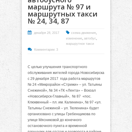
маршрута № 97 и
маршрутных такси
№ 24, 34, 87
,
декабря 28, 2017
схема движения
,
,
изменение
автобус
маршрутное такси
Комментарии: 3
С целью улучшения транспортного
обслуживания жителей города Новосибирска
с 29 декабря 2017
года работа маршрутов
№ 24 «Микрорайон «Стрижи» – ул. Татьяны
Снежиной», № 34 «ТК «Лента» – Вокзал
«Новосибирск-Главный», № 87 «пос.
Клюквенный – пл. им. Калинина», № 97 «ул.
Татьяны Снежиной – ул. Тюленина» будет
организовано с улицы Гребенщикова по
улице Мясниковой до конечного
остановочного пункта и временной
площадки для отстоя и разворота в районе