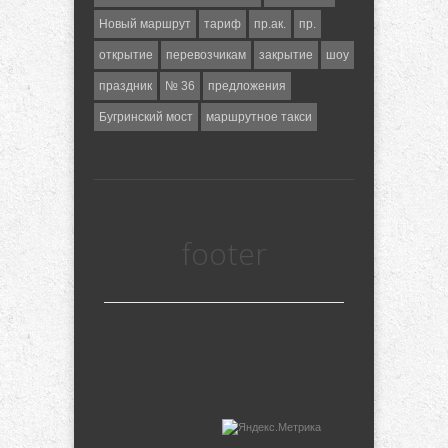
Новый маршрут
тариф
пр.ак.
пр.
открытие
перевозчикам
закрытие
шоу
праздник
№ 36
предложения
Бугринский мост
маршрутное такси
footer