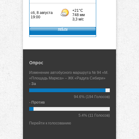
Опрос
Изменение автобусного маршрута № 94 «М.
«Площадь Маркса» – ЖК «Радуга Сибири»
- За
94.6%
(194 Голосов)
- Против
5.4%
(11 Голосов)
Перейти к голосованию