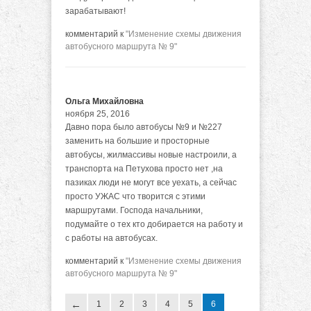
зарабатывают!
комментарий к
"Изменение схемы движения
автобусного маршрута № 9"
Ольга Михайловна
ноября 25, 2016
Давно пора было автобусы №9 и №227
заменить на большие и просторные
автобусы, жилмассивы новые настроили, а
транспорта на Петухова просто нет ,на
пазиках люди не могут все уехать, а сейчас
просто УЖАС что творится с этими
маршрутами. Господа начальники,
подумайте о тех кто добирается на работу и
с работы на автобусах.
комментарий к
"Изменение схемы движения
автобусного маршрута № 9"
1
2
3
4
5
6