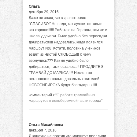
Ольга
декабря 29, 2016
Даже не знаю, как выразить свое
"СПАСИБО!" Не надо, как лучше- оставьте
как хорошо!!!!!! Работаю на Горском, там же и
школа у дочери. Было удобно без пересадки
добираться!!!! Радовались, когда появился
маршрут №8. Кстати, половина учеников
ездят из Чистой СЛОБОДЫ!! К чему
вернулись??? Как не удобно было
добираться, так и осталось!!! ПРОДЛИТЕ 8
ТРАМВАЙ ДО МАРКСА!!!!! Несколько
остановок и сколько довольных жителей
НОВОСИБИРСКА будут благодарны!!!!!
комментарий к
"О работе трамвайных
маршрутов в левобережной части города"
Ольга Михайловна
декабря 7, 2016
Я конечно не против что маршрут продлили,