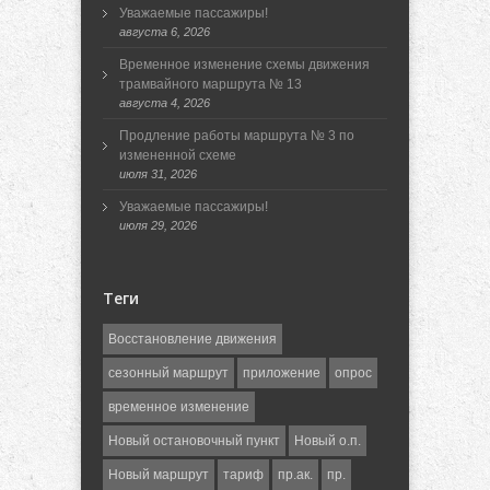
Уважаемые пассажиры!
августа 6, 2026
Временное изменение схемы движения
трамвайного маршрута № 13
августа 4, 2026
Продление работы маршрута № 3 по
измененной схеме
июля 31, 2026
Уважаемые пассажиры!
июля 29, 2026
Теги
Восстановление движения
сезонный маршрут
приложение
опрос
временное изменение
Новый остановочный пункт
Новый о.п.
Новый маршрут
тариф
пр.ак.
пр.