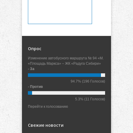
Опрос
Изменение автобусного маршрута № 94 «М.
«Площадь Маркса» – ЖК «Радуга Сибири»
- За
94.7%
(196 Голосов)
- Против
5.3%
(11 Голосов)
Перейти к голосованию
Свежие новости