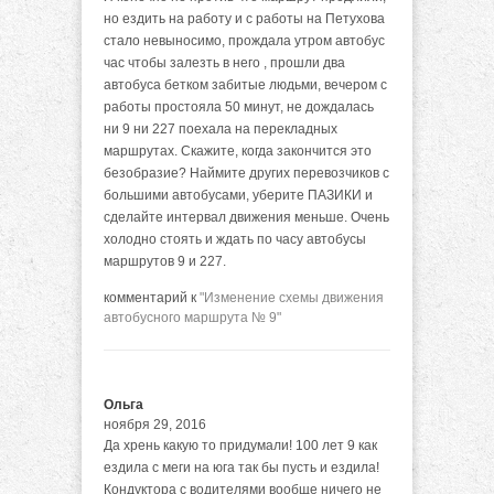
но ездить на работу и с работы на Петухова
стало невыносимо, прождала утром автобус
час чтобы залезть в него , прошли два
автобуса бетком забитые людьми, вечером с
работы простояла 50 минут, не дождалась
ни 9 ни 227 поехала на перекладных
маршрутах. Скажите, когда закончится это
безобразие? Наймите других перевозчиков с
большими автобусами, уберите ПАЗИКИ и
сделайте интервал движения меньше. Очень
холодно стоять и ждать по часу автобусы
маршрутов 9 и 227.
комментарий к
"Изменение схемы движения
автобусного маршрута № 9"
Ольга
ноября 29, 2016
Да хрень какую то придумали! 100 лет 9 как
ездила с меги на юга так бы пусть и ездила!
Кондуктора с водителями вообще ничего не