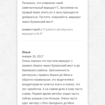
Печально, что отменили такой
замечательный маршрут! С Затулинки на
правый берег опять по 3 часа приходится
добираться. Пустите, пожалуйста, маршрут
через Бугринский мост!
комментарий к
"О работе автобусного
маршрута № 9"
Ольга
января 26, 2017
Очень хорошо что пустили маршрут с
правого берега через Бугринский мост и до
Кировского района. Заполненность
автобусов с правого берега до Меги и
обратно нормальная, это водителям и
кондукторам не хочется ехать и плачут, что
нет заработка. А на самом деле я езжу часто
и вижу. Первое время автобус ходил часто,
сейчас разрыв стал больше. Очень часто
едет автобус с Юго-Западного до Меги