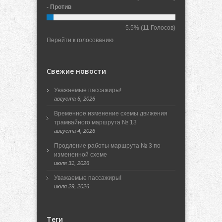
- Против
5.5%
(11 Голосов)
Перейти к голосованию
Свежие новости
Уважаемые пассажиры!
августа 6, 2026
Временное изменение схемы движения
трамвайного маршрута № 13
августа 4, 2026
Продление работы маршрута № 3 по
измененной схеме
июля 31, 2026
Уважаемые пассажиры!
июля 29, 2026
Теги