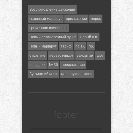
Восстановление движения
сезонный маршрут
приложение
опрос
временное изменение
Новый остановочный пункт
Новый о.п.
Новый маршрут
тариф
пр.ак.
пр.
открытие
перевозчикам
закрытие
шоу
праздник
№ 36
предложения
Бугринский мост
маршрутное такси
footer