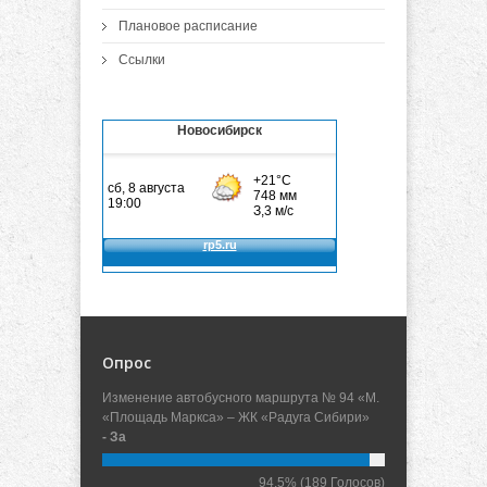
Плановое расписание
Ссылки
Новосибирск
Опрос
Изменение автобусного маршрута № 94 «М.
«Площадь Маркса» – ЖК «Радуга Сибири»
- За
94.5%
(189 Голосов)