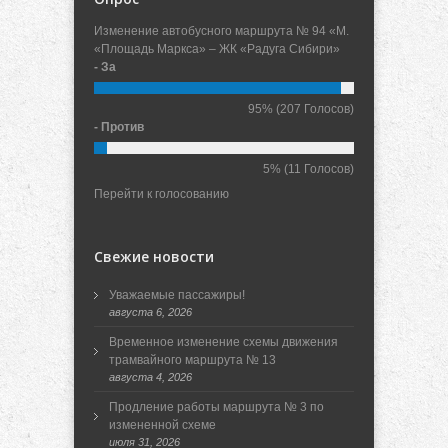
Изменение автобусного маршрута № 94 «М.
«Площадь Маркса» – ЖК «Радуга Сибири»
- За
95%
(207 Голосов)
- Против
5%
(11 Голосов)
Перейти к голосованию
Свежие новости
Уважаемые пассажиры!
августа 6, 2026
Временное изменение схемы движения
трамвайного маршрута № 13
августа 4, 2026
Продление работы маршрута № 3 по
измененной схеме
июля 31, 2026