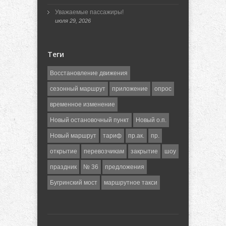
Уважаемые пассажиры!
июля 29, 2026
Теги
Восстановление движения
сезонный маршрут
приложение
опрос
временное изменение
Новый остановочный пункт
Новый о.п.
Новый маршрут
тариф
пр.ак.
пр.
открытие
перевозчикам
закрытие
шоу
праздник
№ 36
предложения
Бугринский мост
маршрутное такси