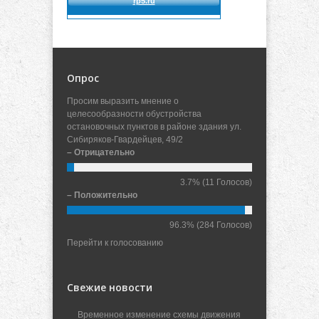
Опрос
Просим выразить мнение о
целесообразности обустройства
остановочных пунктов в районе здания ул.
Сибиряков-Гвардейцев, 49/2
– Отрицательно
3.7%
(11 Голосов)
– Положительно
96.3%
(284 Голосов)
Перейти к голосованию
Свежие новости
Временное изменение схемы движения