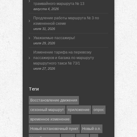
трамвайного маршрута № 13
августа 4, 2026
Продление работы маршрута № 3 по
измененной схеме
июля 31, 2026
Уважаемые пассажиры!
июля 29, 2026
Изменение тарифа на перевозку
пассажиров и багажа по маршруту
маршрутного такси № 73/1
июля 27, 2026
Теги
Восстановление движения
сезонный маршрут
приложение
опрос
временное изменение
Новый остановочный пункт
Новый о.п.