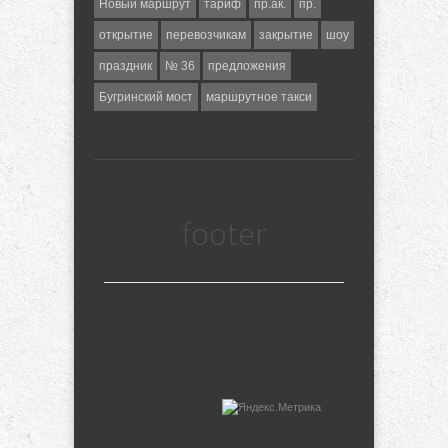
Новый маршрут
тариф
пр.ак.
пр.
открытие
перевозчикам
закрытие
шоу
праздник
№ 36
предложения
Бугринский мост
маршрутное такси
footer