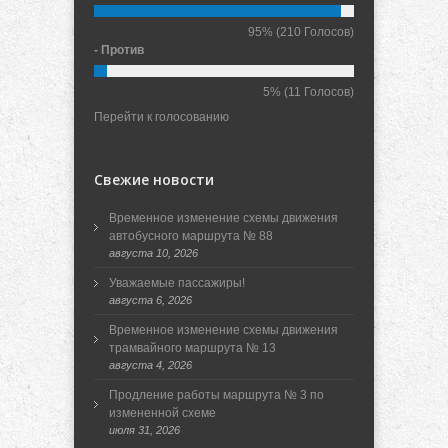
95%
(210 Голосов)
- Против
5%
(11 Голосов)
Перейти к голосованию
Свежие новости
Временное изменение схемы движения
автобусного маршрута № 88
августа 10, 2026
Уважаемые пассажиры!
августа 6, 2026
Временное изменение схемы движения
трамвайного маршрута № 13
августа 4, 2026
Продление работы маршрута № 3 по
измененной схеме
июля 31, 2026