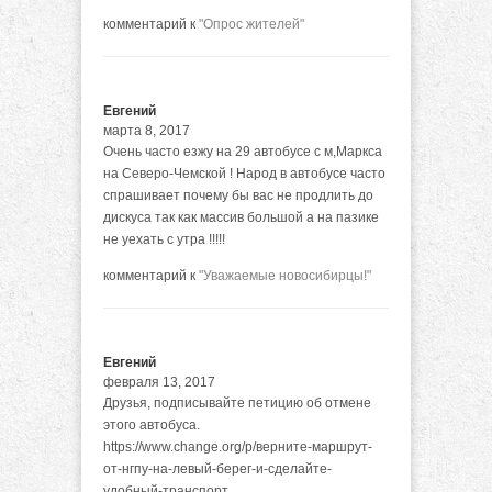
комментарий к
"Опрос жителей"
Евгений
марта 8, 2017
Очень часто езжу на 29 автобусе с м,Маркса
на Северо-Чемской ! Народ в автобусе часто
спрашивает почему бы вас не продлить до
дискуса так как массив большой а на пазике
не уехать с утра !!!!!
комментарий к
"Уважаемые новосибирцы!"
Евгений
февраля 13, 2017
Друзья, подписывайте петицию об отмене
этого автобуса.
https://www.change.org/p/верните-маршрут-
от-нгпу-на-левый-берег-и-сделайте-
удобный-транспорт