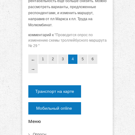
рентабельность еще больше снизить. Можно
рассмотреть варианты, предложенные
респондентами, и изменить маршрут,
направив от пл Маркса к пл. Труда на
Молкомбинат.
комментарий к
"Проводится опрос по
изменению схемы троллейбусного маршрута
№ 29 "
1
2
3
4
5
6
Транспорт на карте
Мобильный online
Меню
Опросы