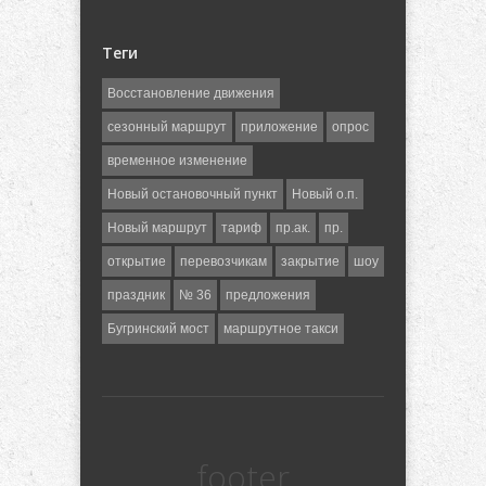
Теги
Восстановление движения
сезонный маршрут
приложение
опрос
временное изменение
Новый остановочный пункт
Новый о.п.
Новый маршрут
тариф
пр.ак.
пр.
открытие
перевозчикам
закрытие
шоу
праздник
№ 36
предложения
Бугринский мост
маршрутное такси
footer