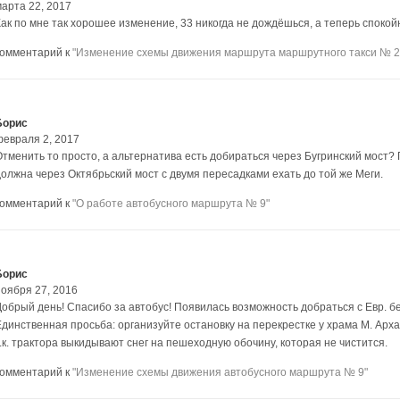
марта 22, 2017
Как по мне так хорошее изменение, 33 никогда не дождёшься, а теперь спокой
комментарий к
"Изменение схемы движения маршрута маршрутного такси № 2
Борис
февраля 2, 2017
Отменить то просто, а альтернатива есть добираться через Бугринский мост?
должна через Октябрьский мост с двумя пересадками ехать до той же Меги.
комментарий к
"О работе автобусного маршрута № 9"
Борис
ноября 27, 2016
Добрый день! Спасибо за автобус! Появилась возможность добраться с Евр. бе
Единственная просьба: организуйте остановку на перекрестке у храма М. Арх
т.к. трактора выкидывают снег на пешеходную обочину, которая не чистится.
комментарий к
"Изменение схемы движения автобусного маршрута № 9"