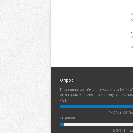
о
Опрос
Изменение автобусного маршрута № 94 «
«Площадь Маркса» – ЖК «Радуга Сибири»
- За
94.7%
(195 Го
- Против
5.3%
(11 Го