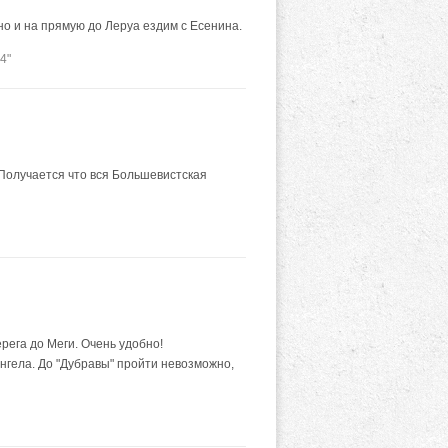
но и на прямую до Леруа ездим с Есенина.
4"
 Получается что вся Большевистская
рега до Меги. Очень удобно!
ангела. До "Дубравы" пройти невозможно,