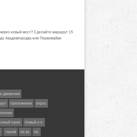
 через новый мост? Сделайте маршрут 15
о до Академгородка или Первомайки.
е движения
шрут
приложение
опрос
енение
очный пункт
Новый о.п.
т
тариф
пр.ак.
пр.