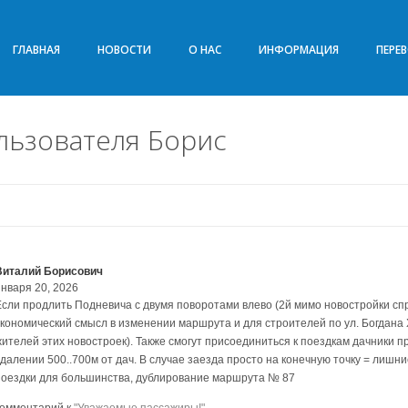
ГЛАВНАЯ
НОВОСТИ
О НАС
ИНФОРМАЦИЯ
ПЕРЕ
льзователя Борис
Виталий Борисович
января 20, 2026
Если продлить Подневича с двумя поворотами влево (2й мимо новостройки спр
экономический смысл в изменении маршрута и для строителей по ул. Богдана 
жителей этих новостроек). Также смогут присоединиться к поездкам дачники 
удалении 500..700м от дач. В случае заезда просто на конечную точку = лишн
поездки для большинства, дублирование маршрута № 87