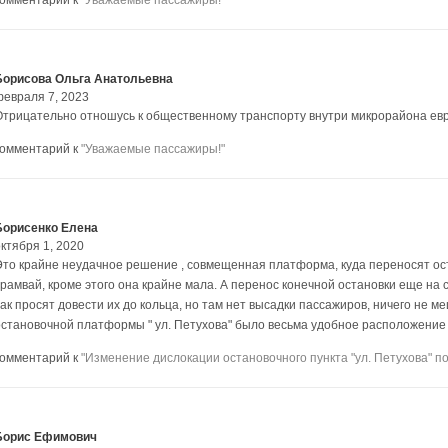
комментарий к
"Уважаемые пассажиры!"
Борисова Ольга Анатольевна
февраля 7, 2023
Отрицательно отношусь к общественному транспорту внутри микрорайона ев
комментарий к
"Уважаемые пассажиры!"
Борисенко Елена
ктября 1, 2020
Это крайне неудачное решение , совмещенная платформа, куда переносят ост
трамвай, кроме этого она крайне мала. А перенос конечной остановки еще на 
ак просят довести их до кольца, но там нет высадки пассажиров, ничего не м
остановочной платформы " ул. Петухова" было весьма удобное расположение 
комментарий к
"Изменение дислокации остановочного пункта "ул. Петухова" п
Борис Ефимович