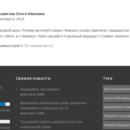
Борисова Олеся Ивановна
ктября 8, 2014
Добрый день. Почему жителей Северо-Чемского снова обделили с маршрутом
не с Меги, а с Чемского. Либо сделайте отдельный маршрут с Северо чемског
комментарий к
"По новому мосту"
Свежие новости
Теги
М.
Восстановлени
Уважаемые пассажиры!
августа 6, 2026
сезонный мар
Временное изменение схемы движения
временное изм
трамвайного маршрута № 13
лосов)
августа 4, 2026
Новый останов
Продление работы маршрута № 3 по
Новый маршру
измененной схеме
лосов)