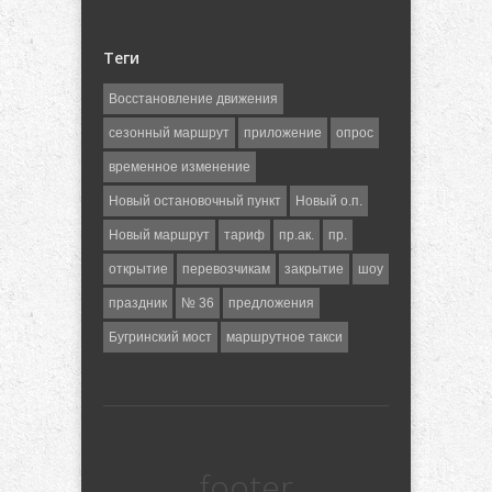
Теги
Восстановление движения
сезонный маршрут
приложение
опрос
временное изменение
Новый остановочный пункт
Новый о.п.
Новый маршрут
тариф
пр.ак.
пр.
открытие
перевозчикам
закрытие
шоу
праздник
№ 36
предложения
Бугринский мост
маршрутное такси
footer