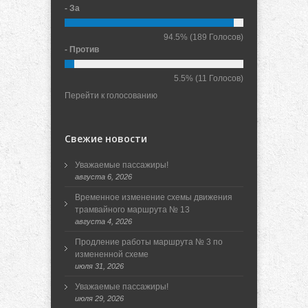
- За
94.5%
(189 Голосов)
- Против
5.5%
(11 Голосов)
Перейти к голосованию
Свежие новости
Уважаемые пассажиры!
августа 6, 2026
Временное изменение схемы движения
трамвайного маршрута № 13
августа 4, 2026
Продление работы маршрута № 3 по
измененной схеме
июля 31, 2026
Уважаемые пассажиры!
июля 29, 2026