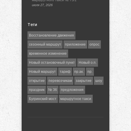
маршрутного такси № 73/1
июля 27, 2026
Теги
Восстановление движения
сезонный маршрут
приложение
опрос
временное изменение
Новый остановочный пункт
Новый о.п.
Новый маршрут
тариф
пр.ак.
пр.
открытие
перевозчикам
закрытие
шоу
праздник
№ 36
предложения
Бугринский мост
маршрутное такси