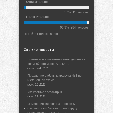
– Отрицательно
3.7%
(11 Голосов)
– Положительно
96.3%
(284 Голосов)
Перейти к голосованию
Свежие новости
Временное изменение схемы движения
трамвайного маршрута № 13
августа 4, 2026
Продление работы маршрута № 3 по
измененной схеме
июля 31, 2026
Уважаемые пассажиры!
июля 29, 2026
Изменение тарифа на перевозку
пассажиров и багажа по маршруту