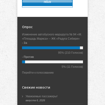
Опрос
Изменение автобусного маршрута № 94 «М.
«Площадь Маркса» – ЖК «Радуга Сибири»
- За
95%
(210 Голосов)
- Против
5%
(11 Голосов)
Перейти к голосованию
Свежие новости
Уважаемые пассажиры!
августа 6, 2026