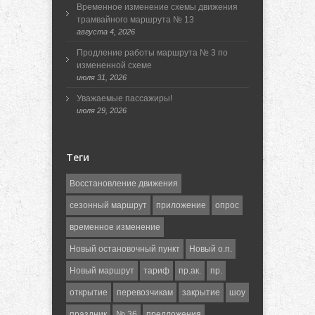
Временное изменение схемы движения
трамвайного маршрута № 13
августа 4, 2026
Продление работы маршрута № 3 по
измененной схеме
июля 31, 2026
Уважаемые пассажиры!
июля 29, 2026
Теги
Восстановление движения
сезонный маршрут
приложение
опрос
временное изменение
Новый остановочный пункт
Новый о.п.
Новый маршрут
тариф
пр.ак.
пр.
открытие
перевозчикам
закрытие
шоу
праздник
№ 36
предложения