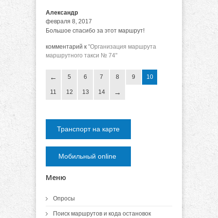
Александр
февраля 8, 2017
Большое спасибо за этот маршрут!
комментарий к
"Организация маршрута
маршрутного такси № 74"
5
6
7
8
9
10
11
12
13
14
Транспорт на карте
Мобильный online
Меню
Опросы
Поиск маршрутов и кода остановок