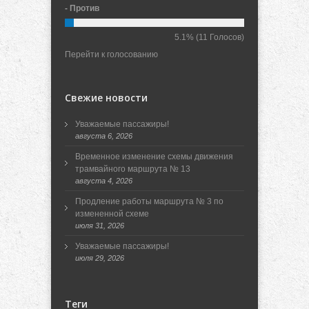
- Против
5.1%
(11 Голосов)
Перейти к голосованию
Свежие новости
Уважаемые пассажиры!
августа 6, 2026
Временное изменение схемы движения
трамвайного маршрута № 13
августа 4, 2026
Продление работы маршрута № 3 по
измененной схеме
июля 31, 2026
Уважаемые пассажиры!
июля 29, 2026
Теги