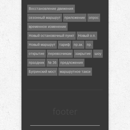
Восстановление движения
сезонный маршрут
приложение
опрос
временное изменение
Новый остановочный пункт
Новый о.п.
Новый маршрут
тариф
пр.ак.
пр.
открытие
перевозчикам
закрытие
шоу
праздник
№ 36
предложения
Бугринский мост
маршрутное такси
footer