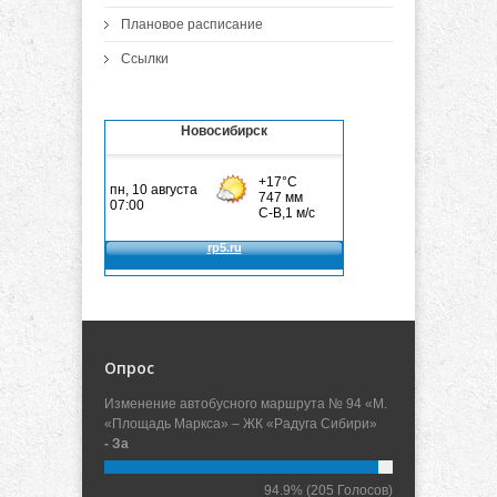
Плановое расписание
Ссылки
Новосибирск
Опрос
Изменение автобусного маршрута № 94 «М.
«Площадь Маркса» – ЖК «Радуга Сибири»
- За
94.9%
(205 Голосов)