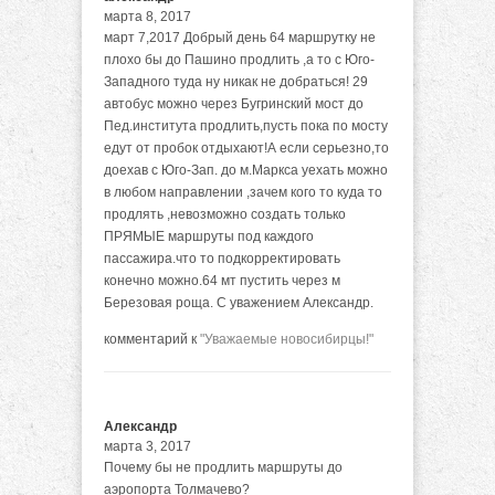
марта 8, 2017
март 7,2017 Добрый день 64 маршрутку не
плохо бы до Пашино продлить ,а то с Юго-
Западного туда ну никак не добраться! 29
автобус можно через Бугринский мост до
Пед.института продлить,пусть пока по мосту
едут от пробок отдыхают!А если серьезно,то
доехав с Юго-Зап. до м.Маркса уехать можно
в любом направлении ,зачем кого то куда то
продлять ,невозможно создать только
ПРЯМЫЕ маршруты под каждого
пассажира.что то подкорректировать
конечно можно.64 мт пустить через м
Березовая роща. С уважением Александр.
комментарий к
"Уважаемые новосибирцы!"
Александр
марта 3, 2017
Почему бы не продлить маршруты до
аэропорта Толмачево?