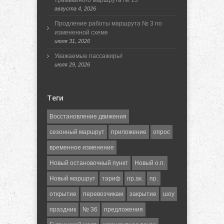
трамвайного маршрута № 13
августа 4, 2026
Продление работы маршрута № 3 по
измененной схеме
июля 31, 2026
Уважаемые пассажиры!
июля 29, 2026
Теги
Восстановление движения
сезонный маршрут
приложение
опрос
временное изменение
Новый остановочный пункт
Новый о.п.
Новый маршрут
тариф
пр.ак.
пр.
открытие
перевозчикам
закрытие
шоу
праздник
№ 36
предложения