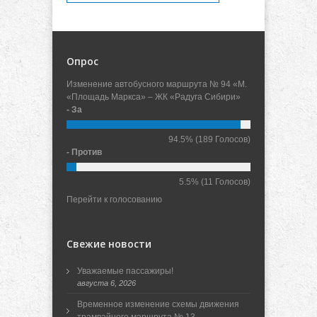
Опрос
Изменение автобусного маршрута № 94 «М.
«Площадь Маркса» – ЖК «Радуга Сибири»
- За
94.5%
(189 Голосов)
- Против
5.5%
(11 Голосов)
Перейти к голосованию
Свежие новости
Уважаемые пассажиры!
августа 6, 2026
Временное изменение схемы движения