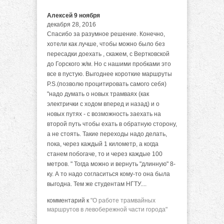
Алексей 9 ноября
декабря 28, 2016
Спасибо за разумное решение. Конечно,
хотели как лучше, чтобы можно было без
пересадки доехать , скажем, с Вертковской
до Горского ж/м. Но с нашими пробками это
все в пустую. Выгоднее короткие маршруты
P.S.(позволю процитировать самого себя)
"надо думать о новых трамваях (как
электрички с ходом вперед и назад) и о
новых путях - с возможность заехать на
второй путь чтобы ехать в обратную сторону,
а не стоять. Такие переходы надо делать,
пока, через каждый 1 километр, а когда
станем побогаче, то и через каждые 100
метров. " Тогда можно и вернуть "длинную" 8-
ку. А то надо согласиться кому-то она была
выгодна. Тем же студентам НГТУ....
комментарий к
"О работе трамвайных
маршрутов в левобережной части города"