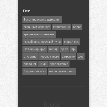
Теги
Восстановление движения
сезонный маршрут
приложение
опрос
временное изменение
Новый остановочный пункт
Новый о.п.
Новый маршрут
тариф
пр.ак.
пр.
открытие
перевозчикам
закрытие
шоу
праздник
№ 36
предложения
Бугринский мост
маршрутное такси
footer