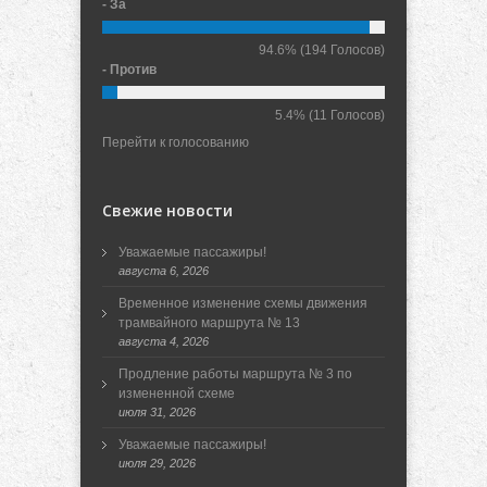
- За
94.6%
(194 Голосов)
- Против
5.4%
(11 Голосов)
Перейти к голосованию
Свежие новости
Уважаемые пассажиры!
августа 6, 2026
Временное изменение схемы движения
трамвайного маршрута № 13
августа 4, 2026
Продление работы маршрута № 3 по
измененной схеме
июля 31, 2026
Уважаемые пассажиры!
июля 29, 2026