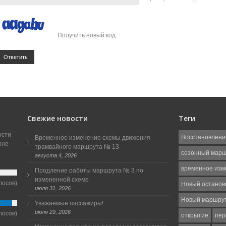
Получить новый код
Ответить
Свежие новости
Теги
ости
Восстановлени
Временное изменение схемы движения
оне
трамвайного маршрута № 13
сезонный мар
августа 4, 2026
временное изм
Продление работы маршрута № 3 по
измененной схеме
лосов)
Новый останов
июля 31, 2026
Новый маршру
Уважаемые пассажиры!
июля 29, 2026
лосов)
открытие
пер