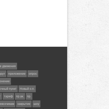
е движения
шрут
приложение
опрос
енение
очный пункт
Новый о.п.
т
тариф
пр.ак.
пр.
евозчикам
закрытие
шоу