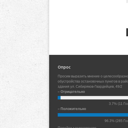
Опрос
Просим выразить мнение о целесообразн
обустройства остановочных пунктов в рай
здания ул. Сибиряков-Гвардейцев, 49/2
– Отрицательно
3.7%
(11 Го
– Положительно
96.3%
(285 Го
Перейти к голосованию