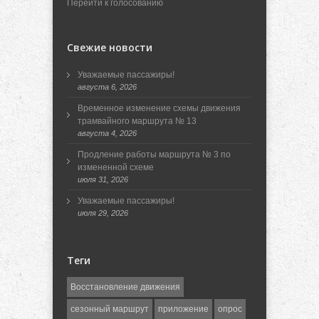
Перейти к голосованию
Свежие новости
Уважаемые пассажиры!
августа 6, 2026
Временное изменение схемы движения
трамвайного маршрута № 13
августа 4, 2026
Продление работы маршрута № 3 по
измененной схеме
июля 31, 2026
Уважаемые пассажиры!
июля 29, 2026
Теги
Восстановление движения
сезонный маршрут
приложение
опрос