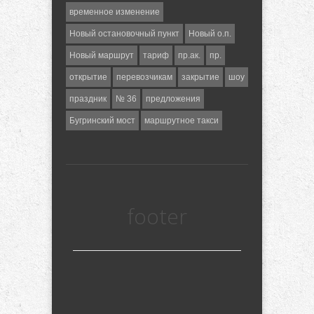
временное изменение
Новый остановочный пункт
Новый о.п.
Новый маршрут
тариф
пр.ак.
пр.
открытие
перевозчикам
закрытие
шоу
праздник
№ 36
предложения
Бугринский мост
маршрутное такси
footer