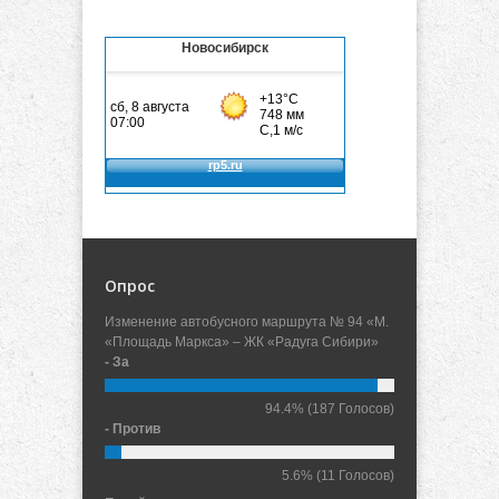
Новосибирск
Опрос
Изменение автобусного маршрута № 94 «М.
«Площадь Маркса» – ЖК «Радуга Сибири»
- За
94.4%
(187 Голосов)
- Против
5.6%
(11 Голосов)