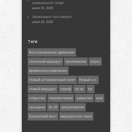
измененной схеме
июля 31, 2026
Уважаемые пассажиры!
июля 29, 2026
Теги
Восстановление движения
сезонный маршрут
приложение
опрос
временное изменение
Новый остановочный пункт
Новый о.п.
Новый маршрут
тариф
пр.ак.
пр.
открытие
перевозчикам
закрытие
шоу
праздник
№ 36
предложения
Бугринский мост
маршрутное такси