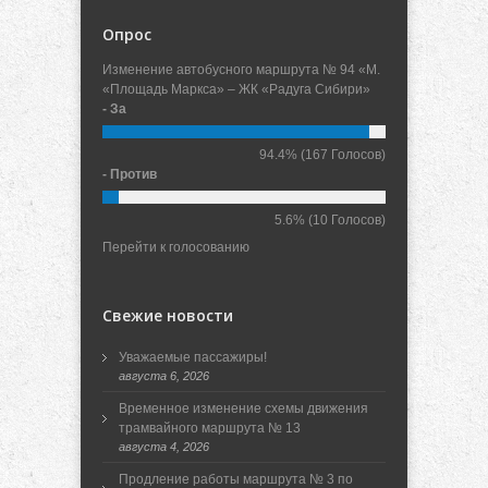
Опрос
Изменение автобусного маршрута № 94 «М.
«Площадь Маркса» – ЖК «Радуга Сибири»
- За
94.4%
(167 Голосов)
- Против
5.6%
(10 Голосов)
Перейти к голосованию
Свежие новости
Уважаемые пассажиры!
августа 6, 2026
Временное изменение схемы движения
трамвайного маршрута № 13
августа 4, 2026
Продление работы маршрута № 3 по