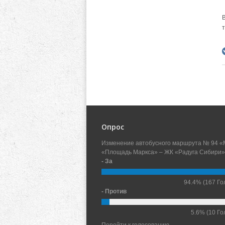
Опрос
Изменение автобусного маршрута № 94 «
«Площадь Маркса» – ЖК «Радуга Сибири»
- За
94.4%
(167 Го
- Против
5.6%
(10 Го
Перейти к голосованию