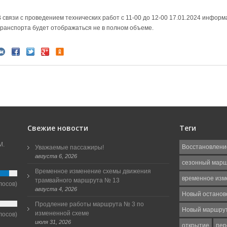
В связи с проведением технических работ с 11-00 до 12-00 17.01.2024 инфор
транспорта будет отображаться не в полном объеме.
Свежие новости
Теги
М.
Восстановлени
Уважаемые пассажиры!
августа 6, 2026
сезонный мар
Временное изменение схемы движения
временное изм
трамвайного маршрута № 13
лосов)
августа 4, 2026
Новый останов
Продление работы маршрута № 3 по
Новый маршру
измененной схеме
лосов)
июля 31, 2026
открытие
пер