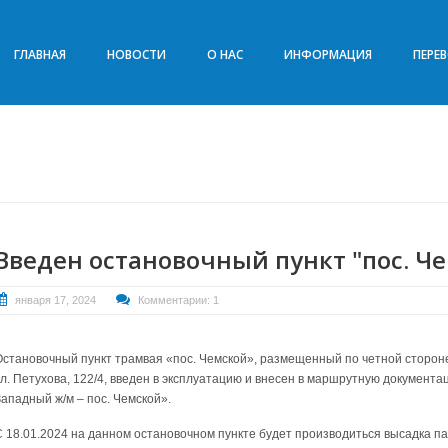
ГЛАВНАЯ
НОВОСТИ
О НАС
ИНФОРМАЦИЯ
ПЕРЕ
Введен остановочный пункт "пос. Ч
января 17, 2024
Комментарии: 1
Остановочный пункт трамвая «пос. Чемской», размещенный по четной стороне
ул. Петухова, 122/4, введен в эксплуатацию и внесен в маршрутную докумен
Западный ж/м – пос. Чемской».
С 18.01.2024 на данном остановочном пункте будет производиться высадка п