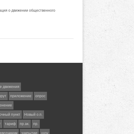
мация о движении общественного
е движения
шрут
приложение
опрос
енение
очный пункт
Новый о.п.
т
тариф
пр.ак.
пр.
евозчикам
закрытие
шоу