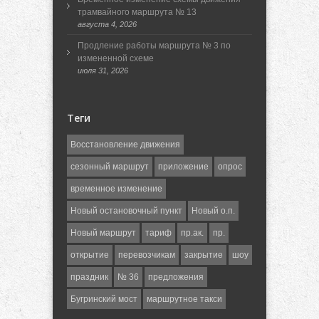
трамвайного маршрута № 13
августа 4, 2026
Продление работы маршрута № 3 по
измененной схеме
июля 31, 2026
Теги
Восстановление движения
сезонный маршрут
приложение
опрос
временное изменение
Новый остановочный пункт
Новый о.п.
Новый маршрут
тариф
пр.ак.
пр.
открытие
перевозчикам
закрытие
шоу
праздник
№ 36
предложения
Бугринский мост
маршрутное такси