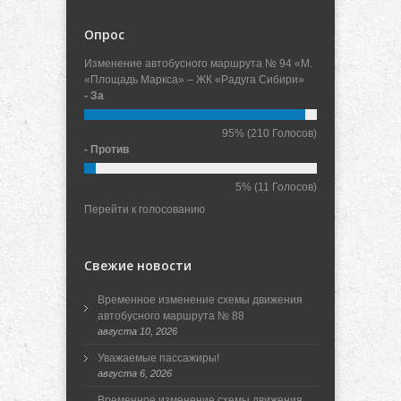
Опрос
Изменение автобусного маршрута № 94 «М.
«Площадь Маркса» – ЖК «Радуга Сибири»
- За
95%
(210 Голосов)
- Против
5%
(11 Голосов)
Перейти к голосованию
Свежие новости
Временное изменение схемы движения
автобусного маршрута № 88
августа 10, 2026
Уважаемые пассажиры!
августа 6, 2026
Временное изменение схемы движения