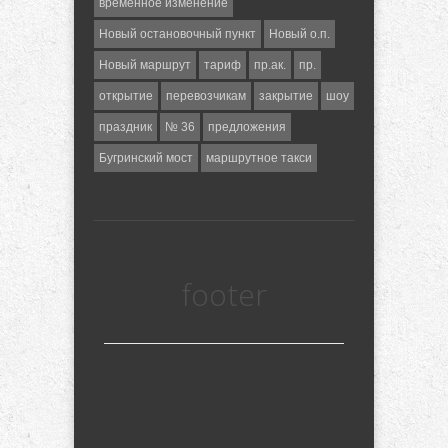
временное изменение
Новый остановочный пункт
Новый о.п.
Новый маршрут
тариф
пр.ак.
пр.
открытие
перевозчикам
закрытие
шоу
праздник
№ 36
предложения
Бугринский мост
маршрутное такси
footer