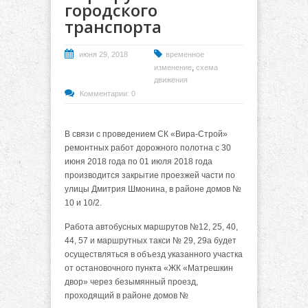
городского
транспорта
июня 29, 2018
временное
,
изменение
схема
движения
Комментарии: 0
В связи с проведением СК «Вира-Строй»
ремонтных работ дорожного полотна с 30
июня 2018 года по 01 июля 2018 года
производится закрытие проезжей части по
улицы Дмитрия Шмонина, в районе домов №
10 и 10/2.
Работа автобусных маршрутов №12, 25, 40,
44, 57 и маршрутных такси № 29, 29а
будет
осуществляться в
объезд указанного участка
от остановочного пункта «ЖК «Матрешкин
двор» через безымянный проезд,
проходящий в районе домов №