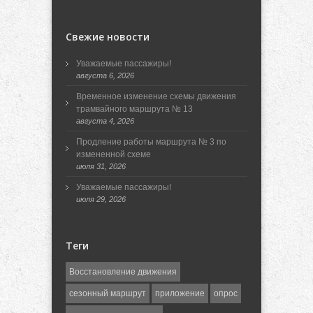
Свежие новости
Уважаемые пассажиры!
августа 6, 2026
Временное изменение схемы движения
трамвайного маршрута № 13
августа 4, 2026
Продление работы маршрута № 3 по
измененной схеме
июля 31, 2026
Уважаемые пассажиры!
июля 29, 2026
Теги
Восстановление движения
сезонный маршрут
приложение
опрос