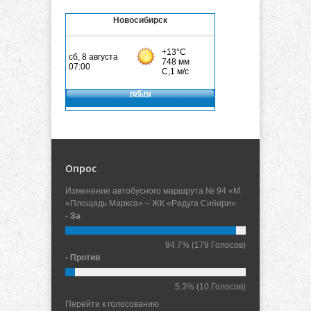
Новосибирск
Опрос
Изменение автобусного маршрута № 94 «М.
«Площадь Маркса» – ЖК «Радуга Сибири»
- За
94.7%
(179 Голосов)
- Против
5.3%
(10 Голосов)
Перейти к голосованию