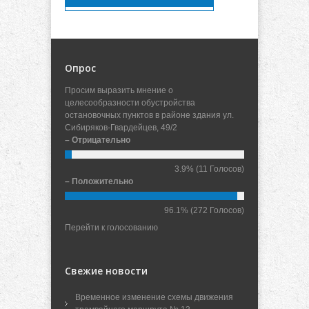
Опрос
Просим выразить мнение о
целесообразности обустройства
остановочных пунктов в районе здания ул.
Сибиряков-Гвардейцев, 49/2
– Отрицательно
3.9%
(11 Голосов)
– Положительно
96.1%
(272 Голосов)
Перейти к голосованию
Свежие новости
Временное изменение схемы движения