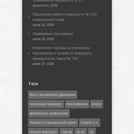
трамвайного маршрута № 13
августа 4, 2026
Продление работы маршрута № 3 по
измененной схеме
июля 31, 2026
Уважаемые пассажиры!
июля 29, 2026
Изменение тарифа на перевозку
пассажиров и багажа по маршруту
маршрутного такси № 73/1
июля 27, 2026
Теги
Восстановление движения
сезонный маршрут
приложение
опрос
временное изменение
Новый остановочный пункт
Новый о.п.
Новый маршрут
тариф
пр.ак.
пр.