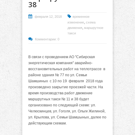
38
февраля 12, 2018
временное
,
изменение
схема
,
движения
маршрутное
такси
Комментарии: 0
В связи с проведением АО "Сибирская
энергетическая компания" аварийно-
восстановительных работ на теплотрассе
в
районе здания № 77
по ул. Семьи
Шамшиных с 10 по 19 февраля 2018 года
произведено закрытие проезжей части. На
время производства работ движение
маршрутных такси № 11 и 38 будет
организовано по следующей схеме: ул.
Челюскинцев, ул. Гоголя, ул. Ольги Жилиной,
ул. Крылова, ул. Семьи Шамшыных, далее по
действующим схемам.