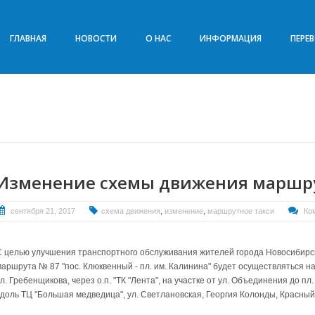
ГЛАВНАЯ
НОВОСТИ
О НАС
ИНФОРМАЦИЯ
ПЕРЕ
Изменение схемы движения маршру
,
,
сентября 21, 2017
схема движения
изменение
маршрутное такси
Ко
С целью улучшения транспортного обслуживания жителей города Новосибирск
маршрута № 87 "пос. Клюквенный - пл. им. Калинина" будет осуществляться на 
л. Гребенщикова, через о.п. "ТК "Лента", на участке от ул. Объединения до пл
вдоль ТЦ "Большая медведица", ул. Светлановская, Георгия Колонды, Красный