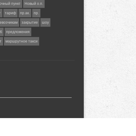
очный пункт
Новый о.п.
т
тариф
пр.ак.
пр.
евозчикам
закрытие
шоу
6
предложения
т
маршрутное такси