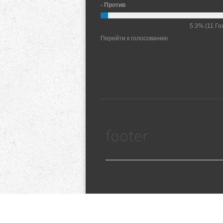
- Против
5.3%
(11 Го
Перейти к голосованию
footer