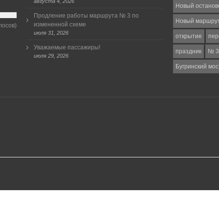
августа 4, 2026
Новый останов
Продление работы маршрута № 3 по
Новый маршру
измененной схеме
лосов)
июля 31, 2026
открытие
пер
Уважаемые пассажиры!
праздник
№ 3
июля 29, 2026
Бугринский мос