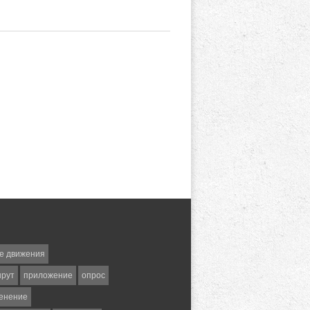
е движения
шрут
приложение
опрос
енение