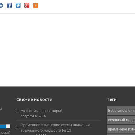
Свежие новости
Теги
М.
Восстановлени
Уважаемые пассажиры!
августа 6, 2026
сезонный мар
Временное изменение схемы движения
временное изм
трамвайного маршрута № 13
лосов)