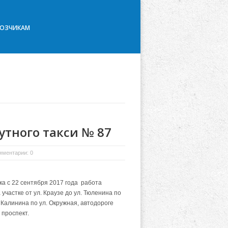
ВОЗЧИКАМ
тного такси № 87
мментарии: 0
а с 22 сентября 2017 года работа
участке от ул. Краузе до ул. Тюленина по
. Калинина по ул. Окружная, автодороге
 проспект.