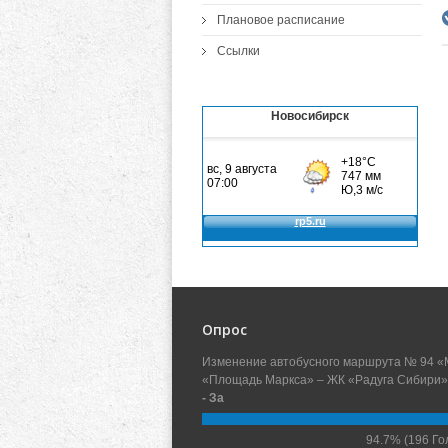
Плановое расписание
Ссылки
Новосибирск
Опрос
Изменение автобусного маршрута № 94 «
«Площадь Маркса» – ЖК «Радуга Сибири»
- За
94.7%
(196 Го