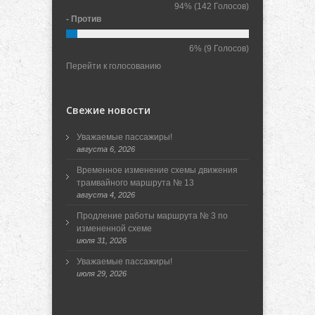
94%
(142 Голосов)
- Против
6%
(9 Голосов)
Перейти к голосованию
Свежие новости
Уважаемые пассажиры!
августа 6, 2026
Временное изменение схемы движения
трамвайного маршрута № 13
августа 4, 2026
Продление работы маршрута № 3 по
измененной схеме
июля 31, 2026
Уважаемые пассажиры!
июля 29, 2026