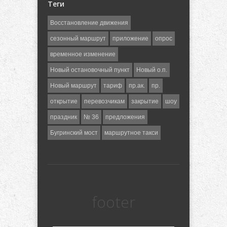
Теги
Восстановление движения
сезонный маршрут
приложение
опрос
временное изменение
Новый остановочный пункт
Новый о.п.
Новый маршрут
тариф
пр.ак.
пр.
открытие
перевозчикам
закрытие
шоу
праздник
№ 36
предложения
Бугринский мост
маршрутное такси
footer