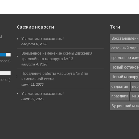
Свежие новости
Теги
М.
Восстановлени
Уважаемые пассажиры!
августа 6, 2026
сезонный мар
Временное изменение схемы движения
временное изм
трамвайного маршрута № 13
лосов)
августа 4, 2026
Новый останов
Продление работы маршрута № 3 по
Новый маршру
измененной схеме
лосов)
июля 31, 2026
открытие
пер
Уважаемые пассажиры!
праздник
№ 3
июля 29, 2026
Бугринский мос