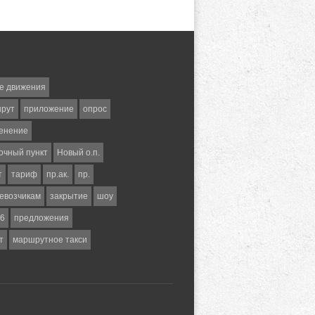
е движения
шрут
приложение
опрос
енение
очный пункт
Новый о.п.
т
тариф
пр.ак.
пр.
евозчикам
закрытие
шоу
6
предложения
т
маршрутное такси