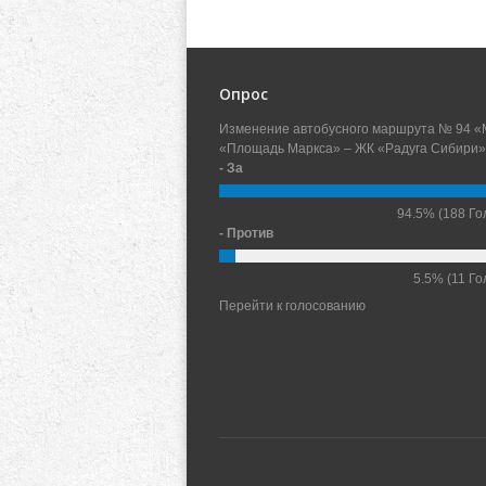
Опрос
Изменение автобусного маршрута № 94 «
«Площадь Маркса» – ЖК «Радуга Сибири»
- За
94.5%
(188 Го
- Против
5.5%
(11 Го
Перейти к голосованию