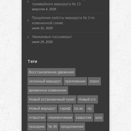
трамвайного маршрута № 13
августа 4, 2026
Продление работы маршрута № 3 по
измененной схеме
июля 31, 2026
Уважаемые пассажиры!
июля 29, 2026
Теги
Восстановление движения
сезонный маршрут
приложение
опрос
временное изменение
Новый остановочный пункт
Новый о.п.
Новый маршрут
тариф
пр.ак.
пр.
открытие
перевозчикам
закрытие
шоу
праздник
№ 36
предложения