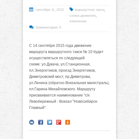
,
сентября 11, 2015
маршрутное такси
,
схема движения
изменение
Комментарии: 6
С 14 сентября 2015 года движение
маршрута маршрутного такси № 10 будет
осуществляться по следующей
схеме: ул.Дукача, ул.Станционная,
пл.Энергетиков, проезд Энергетиков,
Димитровский мост, пр.Димитрова,
ул.Ленина (обратно Вокзальная магистраль),
пл.Гарина-Михайловского. Маршруту
присваивается наименование "с/х
Левобережный - Вокзал "Новосибирск-
Главный".