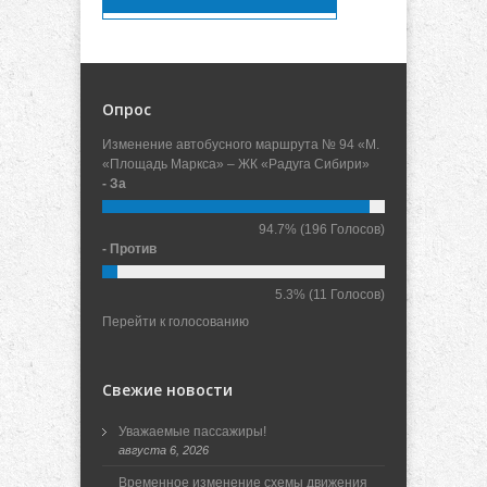
Опрос
Изменение автобусного маршрута № 94 «М.
«Площадь Маркса» – ЖК «Радуга Сибири»
- За
94.7%
(196 Голосов)
- Против
5.3%
(11 Голосов)
Перейти к голосованию
Свежие новости
Уважаемые пассажиры!
августа 6, 2026
Временное изменение схемы движения